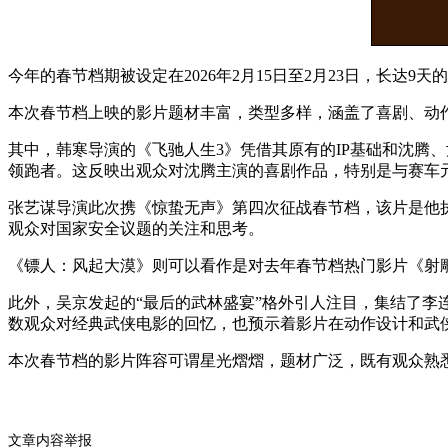
今年的春节档期被设定在2026年2月15日至2月23日，长
本次春节档上映的影片题材丰富，类型多样，涵盖了喜剧、动
其中，韩寒导演的《飞驰人生3》凭借其原有的IP基础和沈腾
领跑者。这反映出观众对沈腾主演的喜剧作品，特别是与赛车
张艺谋导演此次携《惊蛰无声》第四次征战春节档，该片是他
观众对国家安全议题的关注和思考。
《镖人：风起大漠》则可以看作是对去年春节档热门影片《射
此外，吴京发起的“最后的武林盛宴”格外引人注目，集结了李
数观众对经典武侠电影的回忆，也预示着影片在动作设计和武
本次春节档的影片阵容可谓星光熠熠，题材广泛，既有观众熟
文章内容举报