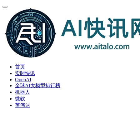
首页
实时快讯
OpenAI
全球AI大模型排行榜
机器人
微软
英伟达