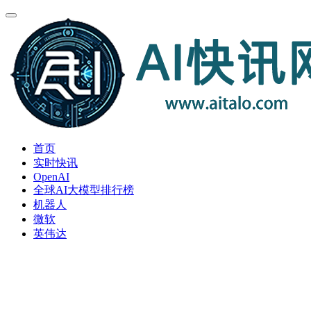
首页
实时快讯
OpenAI
全球AI大模型排行榜
机器人
微软
英伟达