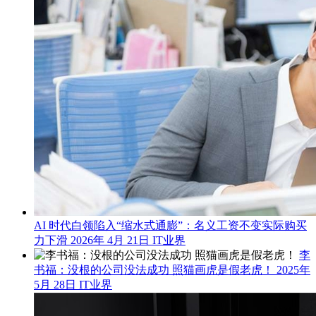
AI 时代白领陷入“缩水式通膨”：名义工资不变实际购买
力下滑
2026年 4月 21日
IT业界
李
书福：没根的公司没法成功 照猫画虎是假老虎！
2025年
5月 28日
IT业界