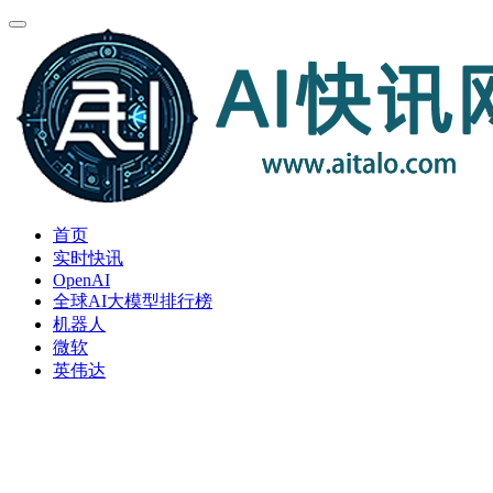
首页
实时快讯
OpenAI
全球AI大模型排行榜
机器人
微软
英伟达