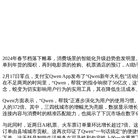
2024年春节档落下帷幕，消费场景的智能化升级趋势愈发明显。
单到年货的囤积，再到电影票的抢购、机票酒店的预订，AI助
2月17日零点，支付宝Qwen App发布了“Qwen新年大礼
在不足两周的时间里，“Qwen，帮我”的指令响彻了50亿次
念，蜕变为切实影响用户行为的实用工具，其在降低生活成本
Qwen方面表示，“Qwen，帮我”正逐步演化为用户的使用习
人的372倍。其中，三四线城市的增幅尤为亮眼，数据显示增长
连接内容与消费时的精准匹配能力，也揭示了下沉市场在数字
与此同时，近两日AI机票、火车票订单量环比增长超过7倍。
订单由县域城市贡献。这再次印证了Qwen“一句话搞定”的便
下单，这无疑是智能生活服务在可及性和包容性上的一次重要