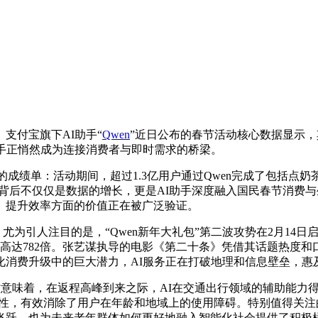
支付宝旗下AI助手“
Qwen
”近日公布的春节活动核心数据显示
手正悄然成为连接消费者与即时需求的桥梁。
包”活动的成绩单：活动期间，超过1.3亿用户通过Qwen完成了
，这背后不仅仅是数据的增长，更是AI助手深度融入国民春节消费
、提升效率方面的价值正在被广泛验证。
惯。尤为引人注目的是，“Qwen新年大礼包”第二波攻势在2月1
高达782倍。张艺谋执导的电影《第二十条》凭借其话题热度和
化消费升级中的巨大潜力，AI服务正在打破地理和信息壁垒，惠
这意味着，在返程高峰到来之际，AI在交通出行领域的辅助能力
捷性，有效消除了用户在年龄和地域上的使用障碍。特别值得关注的
飞跃，也为未来老年群体如何更好地融入智能化社会提供了积极