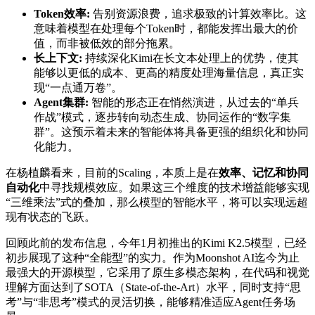
Token效率:
告别资源浪费，追求极致的计算效率比。这
意味着模型在处理每个Token时，都能发挥出最大的价
值，而非被低效的部分拖累。
长上下文:
持续深化Kimi在长文本处理上的优势，使其
能够以更低的成本、更高的精度处理海量信息，真正实
现“一点通万卷”。
Agent集群:
智能的形态正在悄然演进，从过去的“单兵
作战”模式，逐步转向动态生成、协同运作的“数字集
群”。这预示着未来的智能体将具备更强的组织化和协同
化能力。
在杨植麟看来，目前的Scaling，本质上是在
效率、记忆和协同
自动化
中寻找规模效应。如果这三个维度的技术增益能够实现
“三维乘法”式的叠加，那么模型的智能水平，将可以实现远超
现有状态的飞跃。
回顾此前的发布信息，今年1月初推出的Kimi K2.5模型，已经
初步展现了这种“全能型”的实力。作为Moonshot AI迄今为止
最强大的开源模型，它采用了原生多模态架构，在代码和视觉
理解方面达到了SOTA（State-of-the-Art）水平，同时支持“思
考”与“非思考”模式的灵活切换，能够精准适应Agent任务场