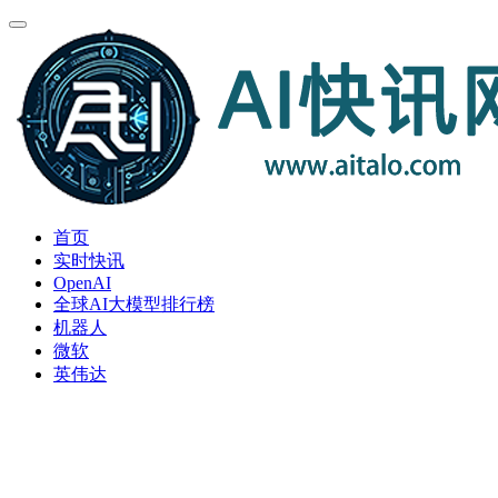
首页
实时快讯
OpenAI
全球AI大模型排行榜
机器人
微软
英伟达