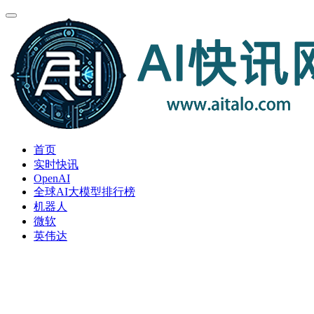
首页
实时快讯
OpenAI
全球AI大模型排行榜
机器人
微软
英伟达