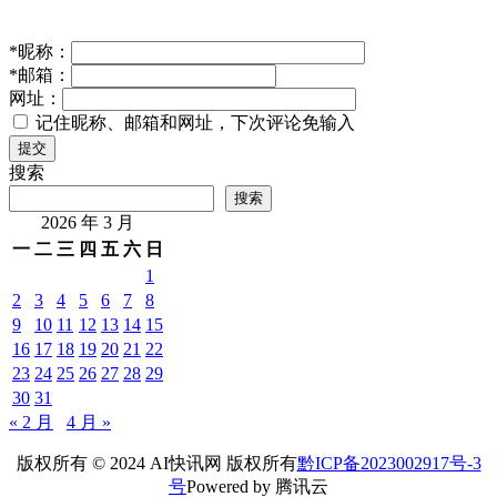
*
昵称：
*
邮箱：
网址：
记住昵称、邮箱和网址，下次评论免输入
提交
搜索
搜索
2026 年 3 月
一
二
三
四
五
六
日
1
2
3
4
5
6
7
8
9
10
11
12
13
14
15
16
17
18
19
20
21
22
23
24
25
26
27
28
29
30
31
« 2 月
4 月 »
版权所有 © 2024 AI快讯网 版权所有
黔ICP备2023002917号-3
号
Powered by 腾讯云