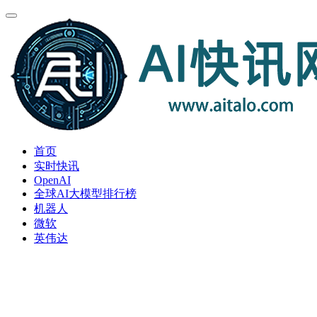
首页
实时快讯
OpenAI
全球AI大模型排行榜
机器人
微软
英伟达