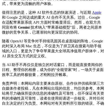
式，带来更为流畅的用户体验。
值得注意的是，这种 AI 软件生态的快速演进，与近期
Apple
和
Google
之间达成的重大 AI 合作不无关系。过往，
Google
在适配苹果新系统 API 方面时常略显滞后。然而，在双方共
同宣布将
Gemini
技术纳入“苹果基础模型”后，两者之间原本
微妙的竞争关系，已逐渐转向更深层次的协同。
随着
OpenAI
等竞争对手持续巩固其在桌面端的阵地，
Google
此时深入布局 Mac 生态，不仅是为了捍卫其在搜索与助手领
域的入口，更是为了争夺苹果庞大全球高净值用户群体中，对
AI 原生交互方式的定义权。
当 AI 助手不再仅仅是独立的对话窗口，而是能直接查阅你的
日程、整理你的相册，成为你的“全能管家”时，一场关于桌面
效率工具的终极较量，才刚刚拉开帷幕。
免责声明：本网站内容主要来自原创、合作伙伴供稿和第三方
自媒体作者投稿，凡在本网站出现的信息，均仅供参考。本网
站将尽力确保所提供信息的准确性及可靠性，但不保证有关资
料的准确性及可靠性，读者在使用前请进一步核实，并对任何
自主决定的行为负责。本网站对有关资料所引致的错误、不确