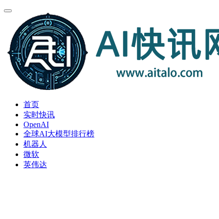
首页
实时快讯
OpenAI
全球AI大模型排行榜
机器人
微软
英伟达