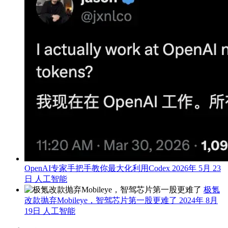
OpenAI专家手把手教你最大化利用Codex
2026年 5月 23
日
人工智能
极氪
改款抛弃Mobileye，智驾芯片第一股更难了
2024年 8月
19日
人工智能