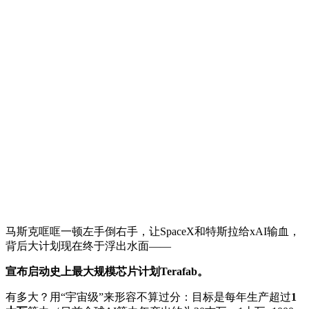
马斯克哐哐一顿左手倒右手，让SpaceX和特斯拉给xAI输血，
背后大计划现在终于浮出水面——
宣布启动史上最大规模芯片计划Terafab。
有多大？用“宇宙级”来形容不算过分：目标是每年生产超过
1