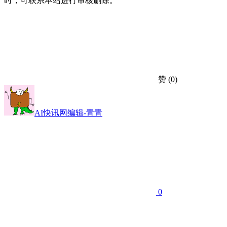
时，可联系本站进行审核删除。
赞
(0)
AI快讯网编辑-青青
0