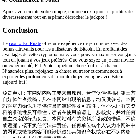
Après avoir crédité votre compte, commencez à jouer et profitez des
divertissements tout en espérant décrocher le jackpot !
Conclusion
Le
casino Fat Pirate
offre une expérience de jeu unique avec des
bonus attrayants pour les utilisateurs de Bitcoin. En profitant des
avantages de cette cryptomonnaie, vous pouvez maximiser vos gains
tout en jouant à vos jeux préférés. Que vous soyez un joueur novice
ou expérimenté, Fat Pirate a quelque chose à offrir à chacun.
N’attendez plus, rejoignez la chasse au trésor et commencez à
explorer les profondeurs du monde du jeu en ligne avec Bitcoin
aujourd’hui !
免责声明：本网站内容主要来自原创、合作伙伴供稿和第三方
自媒体作者投稿，凡在本网站出现的信息，均仅供参考。本网
站将尽力确保所提供信息的准确性及可靠性，但不保证有关资
料的准确性及可靠性，读者在使用前请进一步核实，并对任何
自主决定的行为负责。本网站对有关资料所引致的错误、不确
或遗漏，概不负任何法律责任。任何单位或个人认为本网站中
的网页或链接内容可能涉嫌侵犯其知识产权或存在不实内容