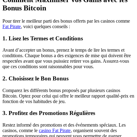
Bonus Bitcoin
Pour tirer le meilleur parti des bonus offerts par les casinos comme
Fat Pirate
, voici quelques conseils :
1. Lisez les Termes et Conditions
Avant d’accepter un bonus, prenez le temps de lire les termes et
conditions. Chaque bonus a des exigences de mise qui doivent être
respectées avant que vous puissiez retirer vos gains. Assurez-vous
que ces conditions sont raisonnables pour vous.
2. Choisissez le Bon Bonus
Comparez les différents bonus proposés par plusieurs casinos
Bitcoin. Optez pour celui qui offre le meilleur rapport qualité-prix en
fonction de vos habitudes de jeu.
3. Profitez des Promotions Régulières
Restez informé des promotions et des événements spéciaux. Les
casinos, comme le
casino Fat Pirate
, organisent souvent des
promotions temporaires qui peuvent vous permettre de gagner