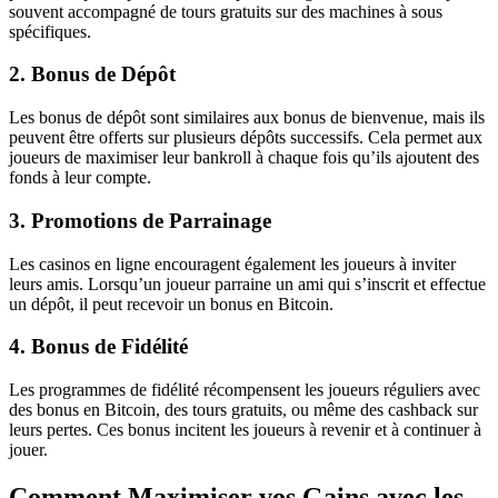
souvent accompagné de tours gratuits sur des machines à sous
spécifiques.
2. Bonus de Dépôt
Les bonus de dépôt sont similaires aux bonus de bienvenue, mais ils
peuvent être offerts sur plusieurs dépôts successifs. Cela permet aux
joueurs de maximiser leur bankroll à chaque fois qu’ils ajoutent des
fonds à leur compte.
3. Promotions de Parrainage
Les casinos en ligne encouragent également les joueurs à inviter
leurs amis. Lorsqu’un joueur parraine un ami qui s’inscrit et effectue
un dépôt, il peut recevoir un bonus en Bitcoin.
4. Bonus de Fidélité
Les programmes de fidélité récompensent les joueurs réguliers avec
des bonus en Bitcoin, des tours gratuits, ou même des cashback sur
leurs pertes. Ces bonus incitent les joueurs à revenir et à continuer à
jouer.
Comment Maximiser vos Gains avec les