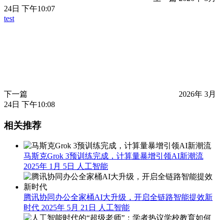
24日 下午10:07
test
下一篇
2026年 3月
24日 下午10:08
相关推荐
马斯克Grok 3预训练完成，计算量暴增引领AI新潮流
2025年 1月 5日
人工智能
腾讯协同办公全家桶AI大升级，开启全链路智能提效新
时代
2025年 5月 21日
人工智能