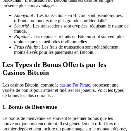
blockchain. L’utilisation du Bitcoin dans les casinos en ligne
présente plusieurs avantages :
Anonymat :
Les transactions en Bitcoin sont pseudonymes,
offrant aux joueurs une plus grande confidentialité.
Sécurité :
Les transactions sont cryptées, réduisant le risque de
fraude.
Rapidité :
Les dépôts et retraits en Bitcoin sont souvent plus
rapides que les méthodes traditionnelles.
Frais réduits :
Les frais de transaction sont généralement
moins élevés pour les paiements en Bitcoin.
Les Types de Bonus Offerts par les
Casinos Bitcoin
Les casinos Bitcoin, comme le
casino Fat Pirate
, proposent une
variété de bonus pour attirer et fidéliser les joueurs. Voici les types
de bonus les plus courants :
1. Bonus de Bienvenue
Le bonus de bienvenue est souvent le premier bonus que les
nouveaux joueurs rencontrent. Il est généralement offert lors du
premier dépôt et peut inclure un pourcentage sur le montant déposé,