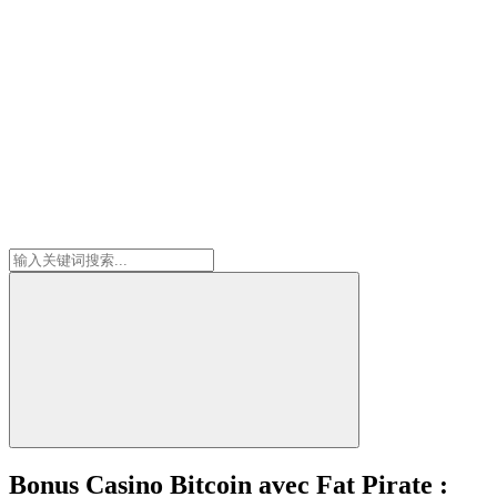
Bonus Casino Bitcoin avec Fat Pirate :