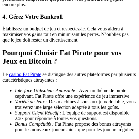
encore plus.
4. Gérez Votre Bankroll
Établissez un budget de jeu et respectez-le. Cela vous aidera à
maximiser vos gains tout en minimisant les pertes. N’oubliez pas
que le jeu doit rester un divertissement.
Pourquoi Choisir Fat Pirate pour vos
Jeux en Bitcoin ?
Le
casino Fat Pirate
se distingue des autres plateformes par plusieurs
caractéristiques attrayantes :
Interface Utilisateur Amusante :
Avec un thème de pirate
captivant, Fat Pirate offre une expérience de jeu immersive.
Variété de Jeux :
Des machines à sous aux jeux de table, vous
trouverez une large sélection adaptée à tous les goûts.
Support Client Réactif :
L’équipe de support est disponible
24/7 pour répondre à toutes vos questions.
Bonus Compétitifs :
Fat Pirate propose des bonus attrayants
pour les nouveaux joueurs ainsi que pour les joueurs réguliers.