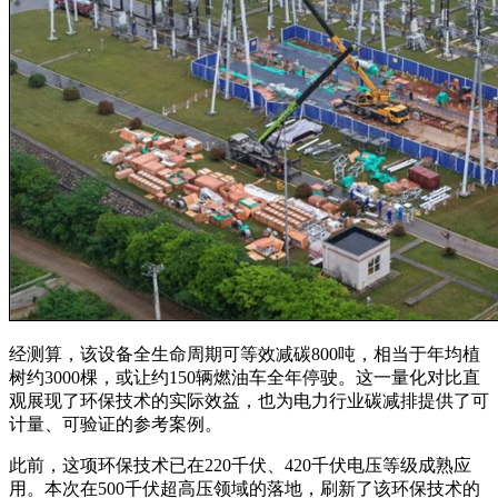
经测算，该设备全生命周期可等效减碳800吨，相当于年均植
树约3000棵，或让约150辆燃油车全年停驶。这一量化对比直
观展现了环保技术的实际效益，也为电力行业碳减排提供了可
计量、可验证的参考案例。
此前，这项环保技术已在220千伏、420千伏电压等级成熟应
用。本次在500千伏超高压领域的落地，刷新了该环保技术的