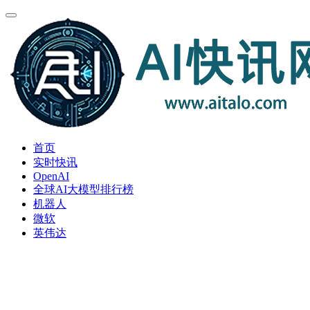
首页
实时快讯
OpenAI
全球AI大模型排行榜
机器人
微软
英伟达