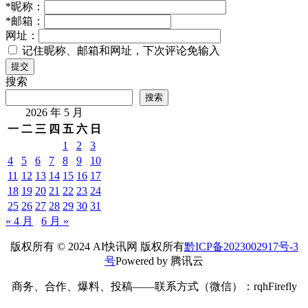
*
昵称：
*
邮箱：
网址：
记住昵称、邮箱和网址，下次评论免输入
提交
搜索
搜索
2026 年 5 月
一
二
三
四
五
六
日
1
2
3
4
5
6
7
8
9
10
11
12
13
14
15
16
17
18
19
20
21
22
23
24
25
26
27
28
29
30
31
« 4 月
6 月 »
版权所有 © 2024 AI快讯网 版权所有
黔ICP备2023002917号-3
号
Powered by 腾讯云
商务、合作、爆料、投稿——联系方式（微信）：rqhFirefly