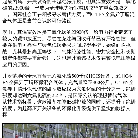
起成为高压开关设备的主流绝缘介质。但其温室效应是二氧化
碳的23900倍，已成为全球电力行业减碳攻坚的重点领域之
一。国际社会正在积极寻求替代方案，而C4-FN全氟异丁腈混
合气体正是当前公认的可行路径。
然而，其温室效应是二氧化碳的23900倍，给电力行业带来了
较大的碳排放压力。尽管在充注与回收环节已有严格管控，但
要在供电可靠性与绿色低碳要求之间取得平衡，始终面临挑
战。尤其是超高压等级下，气体绝缘性能、密封安全性和长期
稳定性都需要重新验证，这也是此前该技术仅在较低电压等级
应用的原因。
此次落地的全球首台无六氟化硫500千伏HGIS设备，采用C4-
FN全氟异丁腈环保混合气体，充气量降至360公斤。C4-FN全
氟异丁腈环保气体的温室效应仅为六氟化硫的十分之一，绝缘
强度却达到六氟化硫的2.2倍，是国际公认的理想替代气体。
从技术指标看，这款设备在降低碳排放的同时，还提升了绝缘
裕度，为超高压开关设备的环保化升级提供了坚实的数据支
撑。