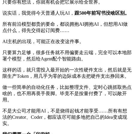
只要你有想法，你就有机会把它展示给全世界。
说实话，我觉得今天普通人玩AI，
跟500年前写书没啥区别。
所有前沿模型都贵的要命，都说拥抱AI拥抱AI，但想用AI做
点什么，得先交得起订阅费……
AI主机的出现，可能正在改变这件事。
只要算力足够，很多任务就不用偏要走云端，完全可以本地部
署个模型，然后给Agent配个智能路由。
这样的话，就只需投入最开始的一次性硬件支出，然后就是无
限生产Token，用几乎为零的边际成本去把硬件支出挣回来。
做一些简单的自动化任务，比如整理文件、定时心跳抓取热点
啥的，也不用再畏手畏脚。毕竟不是按量付费了，可以敞开
用。
不是大公司才能用AI，不是烧得起钱才能享受……所有有想
法的Creator、Coder，都应该尽可能多地把自己的Idea变成现
实。