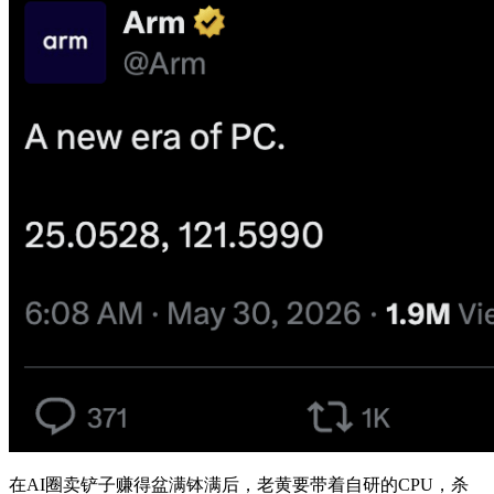
在AI圈卖铲子赚得盆满钵满后，老黄要带着自研的CPU，杀