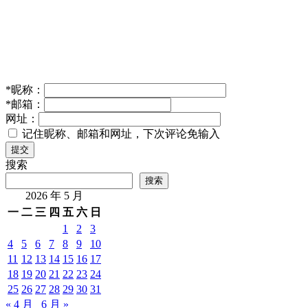
跨维智能 DexWorldModel 登顶，世界模型终极考场在机
器人执行 – AI快讯网
2026年 4月 21日
人工智能
智澄AI胡鲁辉：走向通用人工智能，一代人的机遇与使