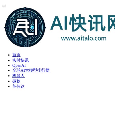
首页
实时快讯
OpenAI
全球AI大模型排行榜
机器人
微软
英伟达