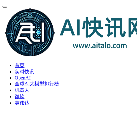
首页
实时快讯
OpenAI
全球AI大模型排行榜
机器人
微软
英伟达