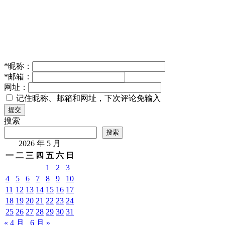
相关推荐
新的训练
方法帮助人工智能像人类一样泛化
2023年 10月 26日
人
工智能
扎克·施奈德支持AI电影
创作
2024年 12月 7日
人工智能
Google发布双子座CLI：AI赋予开发人员并简化编程过
程
2025年 6月 29日
人工智能
天津颁发全国首批人工智能等级证书，数字人才培养取
得新突破
2025年 5月 9日
人工智能
腾讯元宝双模型发布：混元T1升级，DeepSeek V3代码
能力提升
2025年 3月 26日
人工智能
发表回复