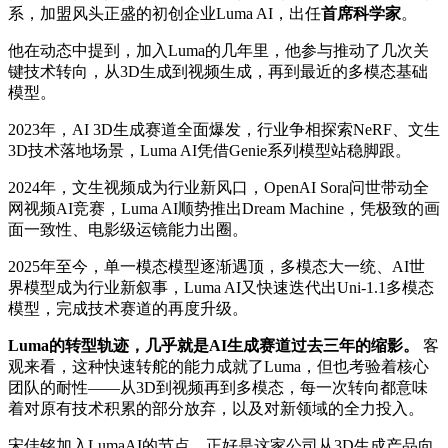
系，加盟风头正盛的初创企业Luma AI，出任
首席科学家
。
他在动态中提到，加入Luma的几年里，他参与推动了几次关
键技术转向，从3D生成到视频生成，再到最近的多模态基础
模型。
2023年，AI 3D生成赛道全面爆发，行业争相探索NeRF、文生
3D技术落地场景，Luma AI凭借Genie系列模型站稳脚跟。
2024年，文生视频成为行业新风口，OpenAI Sora问世带动全
网视频AI竞赛，Luma AI顺势推出Dream Machine，凭极致的画
面一致性、电影级运镜能力出圈。
2025年至今，单一模态模型逐渐遇顶，多模态大一统、AI世
界模型成为行业新叙事，Luma AI又快速迭代出Uni-1.1多模态
模型，完成技术赛道的再度升级。
Luma的转型轨迹，几乎就是AI生成赛道过去三年的缩影。
客
观来看，这种快速转舵的能力成就了Luma，但也考验着核心
团队的耐性——从3D到视频再到多模态，每一次转向都意味
着对原有技术积累的部分放弃，以及对新领域的全力投入。
宋佳铭加入LumaAI的节点，正好是这家公司从3D生成产品向