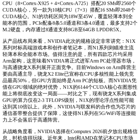
CPU（8×Cortex-X925 + 4×Cortex-A725）搭配20 SMs即2560个
CUDA核心，另一款为10核CPU（7+3）搭配16 SMs即2048个
CUDA核心。N1的功耗区间为18W至45W，覆盖轻薄本到全
能本的范围，PCIe配备8条5.0通道和3条4.0通道，最多支持2个
M.2硬盘，内存通过8通道支持8GB至64GB LPDDR5X。
从产品线布局来看，NVIDIA此次的规格设定非常讲究：N1X
系列对标高端游戏本和创作者笔记本，而N1系列则瞄准主流
轻薄本和全能本市场。值得注意的是，所有四款芯片均采用
Arm架构，这意味着NVIDIA将正式进军Arm PC处理器市场，
与高通骁龙X系列展开正面竞争。目前Windows on Arm阵营主
要由高通主导，骁龙X2 Elite已宣称在CPU多核性能上领先竞
品最高50%，但GPU方面始终是Arm PC的短板。而NVIDIA凭
借在GPU领域的绝对优势，N1X的6144个CUDA核心在图形性
能上将彻底改变这一局面——对比之下，现有骁龙X系列集成
GPU的算力仅在2-3 TFLOPS级别，N1X的理论浮点性能可能
达到其10倍以上。此外，NVIDIA与联发科的合作也为芯片的
通信基带整合提供了保障，这使得N1系列在5G/WiFi等连接能
力上不会落后于高通阵营。
从战略角度看，NVIDIA选择在Computex 2026前夕放出规格信
息，时机值得玩味。近年来，Intel和AMD在笔记本CPU市场