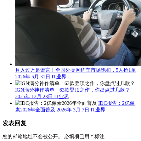
月入过万是谎言！全国外卖网约车市场饱和，5人抢1单
2026年 5月 31日
IT业界
IGN满分神作清单：63款登顶之作，你盘点过几款？
2025年 12月 23日
IT业界
IDC报告：2亿像
素2026年全面普及
2026年 3月 7日
IT业界
发表回复
您的邮箱地址不会被公开。
必填项已用
*
标注