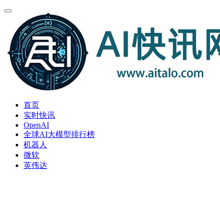
首页
实时快讯
OpenAI
全球AI大模型排行榜
机器人
微软
英伟达