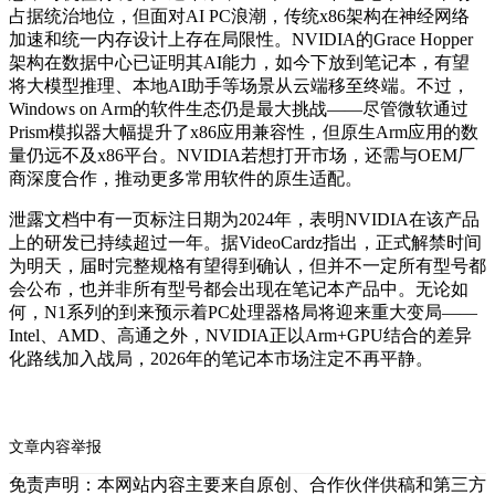
占据统治地位，但面对AI PC浪潮，传统x86架构在神经网络
加速和统一内存设计上存在局限性。NVIDIA的Grace Hopper
架构在数据中心已证明其AI能力，如今下放到笔记本，有望
将大模型推理、本地AI助手等场景从云端移至终端。不过，
Windows on Arm的软件生态仍是最大挑战——尽管微软通过
Prism模拟器大幅提升了x86应用兼容性，但原生Arm应用的数
量仍远不及x86平台。NVIDIA若想打开市场，还需与OEM厂
商深度合作，推动更多常用软件的原生适配。
泄露文档中有一页标注日期为2024年，表明NVIDIA在该产品
上的研发已持续超过一年。据VideoCardz指出，正式解禁时间
为明天，届时完整规格有望得到确认，但并不一定所有型号都
会公布，也并非所有型号都会出现在笔记本产品中。无论如
何，N1系列的到来预示着PC处理器格局将迎来重大变局——
Intel、AMD、高通之外，NVIDIA正以Arm+GPU结合的差异
化路线加入战局，2026年的笔记本市场注定不再平静。
文章内容举报
免责声明：本网站内容主要来自原创、合作伙伴供稿和第三方