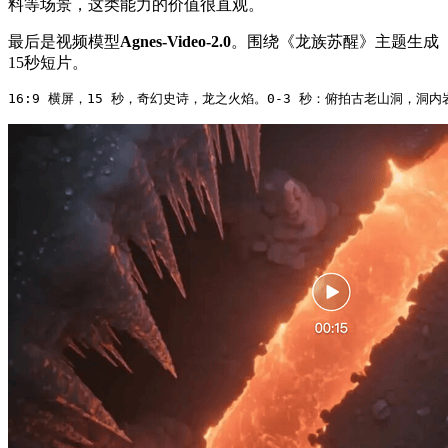
料等场景，这类能力的价值很直观。
最后是视频模型
Agnes-Video-2.0
。围绕《龙族苏醒》主题生成
15秒短片。
16
:9
 横屏，15 秒，奇幻史诗，龙之火焰。0
-3
 秒：俯拍古老山洞，洞内