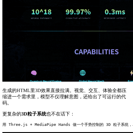
生成的HTML里3D效果直接拉满。视觉、交互、体验全都压
缩进一个需求里，模型不仅理解意图，还给出了可运行的代
码。
更复杂的
3D粒子系统
也不在话下：
用 
Three
.js
 + 
MediaPipe
Hands
 做一个手势控制的 3
D
 粒子系统，