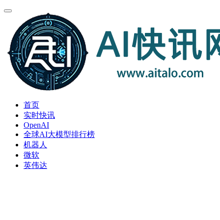
首页
实时快讯
OpenAI
全球AI大模型排行榜
机器人
微软
英伟达