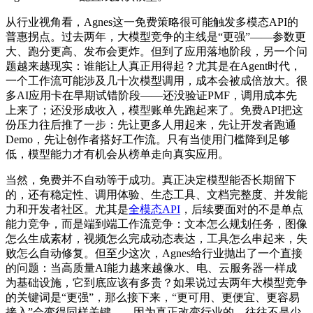
从行业视角看，Agnes这一免费策略很可能触发多模态API的
普惠拐点。过去两年，大模型竞争的主线是“更强”——参数更
大、跑分更高、发布会更炸。但到了应用落地阶段，另一个问
题越来越现实：谁能让人真正用得起？尤其是在Agent时代，
一个工作流可能涉及几十次模型调用，成本会被成倍放大。很
多AI应用卡在早期试错阶段——还没验证PMF，调用成本先
上来了；还没形成收入，模型账单先跑起来了。免费API把这
份压力往后推了一步：先让更多人用起来，先让开发者跑通
Demo，先让创作者搭好工作流。只有当使用门槛降到足够
低，模型能力才有机会从榜单走向真实应用。
当然，免费并不自动等于成功。真正决定模型能否长期留下
的，还有稳定性、调用体验、生态工具、文档完整度、并发能
力和开发者社区。尤其是
全模态API
，后续要面对的不是单点
能力竞争，而是端到端工作流竞争：文本怎么规划任务，图像
怎么生成素材，视频怎么完成动态表达，工具怎么串起来，失
败怎么自动修复。但至少这次，Agnes给行业抛出了一个直接
的问题：当高质量AI能力越来越像水、电、云服务器一样成
为基础设施，它到底应该有多贵？如果说过去两年大模型竞争
的关键词是“更强”，那么接下来，“更可用、更便宜、更容易
接入”会变得同样关键——因为真正改变行业的，往往不是少