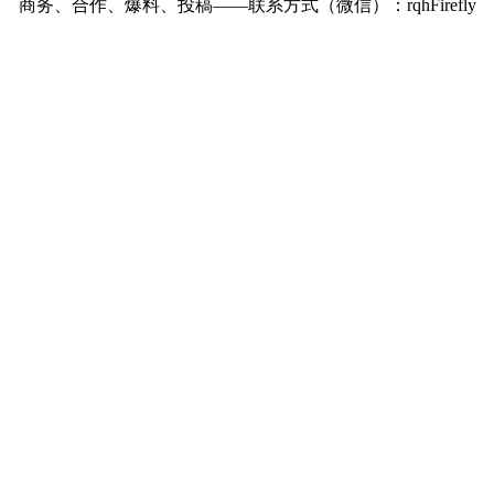
商务、合作、爆料、投稿——联系方式（微信）：rqhFirefly