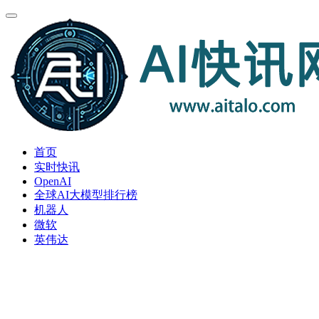
首页
实时快讯
OpenAI
全球AI大模型排行榜
机器人
微软
英伟达