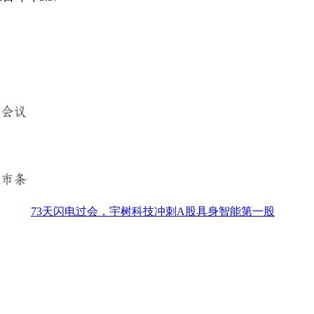
73天闪电过会，宇树科技冲刺A股具身智能第一股