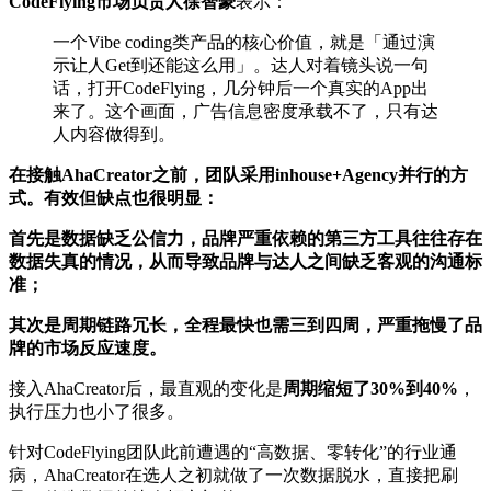
CodeFlying市场负责人徐智豪
表示：
一个Vibe coding类产品的核心价值，就是「通过演
示让人Get到还能这么用」。达人对着镜头说一句
话，打开CodeFlying，几分钟后一个真实的App出
来了。这个画面，广告信息密度承载不了，只有达
人内容做得到。
在接触AhaCreator之前，团队采用inhouse+Agency并行的方
式。有效但缺点也很明显：
首先是数据缺乏公信力，品牌严重依赖的第三方工具往往存在
数据失真的情况，从而导致品牌与达人之间缺乏客观的沟通标
准；
其次是周期链路冗长，全程最快也需三到四周，严重拖慢了品
牌的市场反应速度。
接入AhaCreator后，最直观的变化是
周期缩短了30%到40%
，
执行压力也小了很多。
针对CodeFlying团队此前遭遇的“高数据、零转化”的行业通
病，AhaCreator在选人之初就做了一次数据脱水，直接把刷