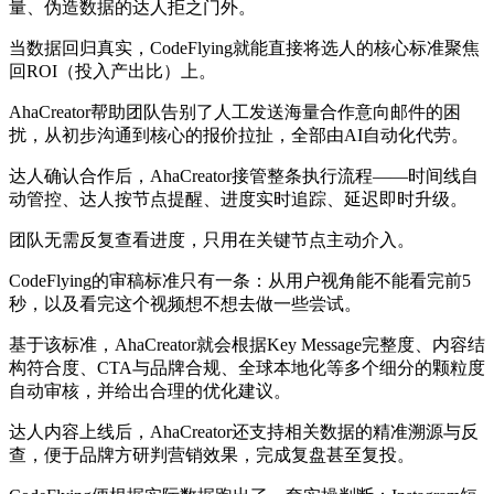
量、伪造数据的达人拒之门外。
当数据回归真实，CodeFlying就能直接将选人的核心标准聚焦
回ROI（投入产出比）上。
AhaCreator帮助团队告别了人工发送海量合作意向邮件的困
扰，从初步沟通到核心的报价拉扯，全部由AI自动化代劳。
达人确认合作后，AhaCreator接管整条执行流程——时间线自
动管控、达人按节点提醒、进度实时追踪、延迟即时升级。
团队无需反复查看进度，只用在关键节点主动介入。
CodeFlying的审稿标准只有一条：从用户视角能不能看完前5
秒，以及看完这个视频想不想去做一些尝试。
基于该标准，AhaCreator就会根据Key Message完整度、内容结
构符合度、CTA与品牌合规、全球本地化等多个细分的颗粒度
自动审核，并给出合理的优化建议。
达人内容上线后，AhaCreator还支持相关数据的精准溯源与反
查，便于品牌方研判营销效果，完成复盘甚至复投。