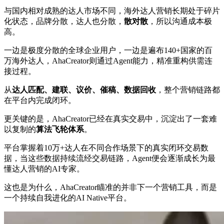
与国内相对成熟的达人市场不同，海外达人营销长期处于碎片
化状态，品牌分散，达人也分散，
散对散
，所以沟通成本极
高。
一边是极度分散的全球企业用户，一边是遍布140+国家的百
万海外达人，AhaCreator则通过Agent能力，精准重构供需连
接过程。
从
达人匹配、建联、议价、催稿、数据回收
，整个营销链路都
在平台内完成闭环。
更关键的是，AhaCreator已经在真实交易中，沉淀出了一套难
以复制的
算法飞轮体系
。
平台掌握着10万+达人在不同合作场景下的真实闭环交易数
据，当这些数据持续流经交易链路，Agent便会逐渐成长为最
懂达人营销的AI专家。
这也是为什么，AhaCreator瞄准的并非下一个营销工具，而是
一个持续自我进化的AI Native平台。