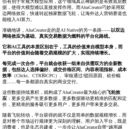
但有别于常规大模型应用，这个领域真正稀缺的是有效底层数
据，使得大模型难以直接发挥作用。而AhaCreator巧妙采用双
边网络效应，快速转起独家数据飞轮，让海外达人营销赛道也
能植入AI算力。
准确地讲，AhaCreator走的是AI Native的另一条路——
以双边
网络效应为基础、真实交易数据为燃料的平台化路线。
它和AI工具的本质区别在于，工具的价值来自模型本身，而
平台的价值则会随着交易规模的扩大，实现持续增长。
每完成一次合作，平台就会收获一组来自供需双方的全新数
据，包括达人选择偏好、成交价格区间、内容表现指标、成本
效率
（Clicks、CTR和CPC）、审核通过/驳回原因、砍价幅
度……每一条都源自真实的商业交付。
这些数据持续累积，就构成了AhaCreator最为核心的
飞轮效
应
：更多交易产生更多数据，更多数据驱动更精准的匹配和定
价，更精准的服务吸引更多用户，更多用户带来更多交易。
随着飞轮转动，平台获得的就不仅是简单的数据规模增长，而
是对整个市场运行规律更为深刻的理解。用户加入平台，既是
消费者，也是生态共建者，一步步让AhaCreator自带“越用越