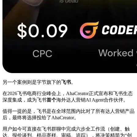
另一个案例则是字节旗下的
飞书
。
在2026飞书电商行业峰会上，AhaCreator正式宣布和飞书生态
深度集成，成为飞书
首个
海外达人营销AI Agent合作伙伴。
值得一提的是，飞书是在全球范围内比对了所有达人营销产品
后，最终将选择投给了AhaCreator。
用户如今可直接在飞书群聊中完成六步全工作流（创建、触
达、报价谈判、样品寄样、审稿、追踪），将决策精简为“创