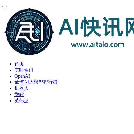
首页
实时快讯
OpenAI
全球AI大模型排行榜
机器人
微软
英伟达