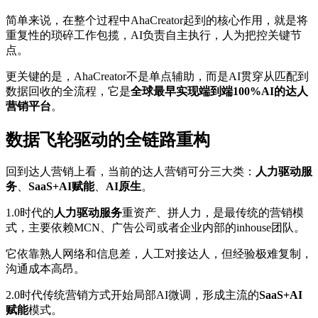
简单来说，在整个过程中AhaCreator起到的核心作用，就是将
重复性的琐碎工作包揽，AI负责自主执行，人为把控关键节
点。
更关键的是，AhaCreator不是单点辅助，而是AI贯穿从匹配到
数据回收的全流程，它是
全球最早实现端到端100%AI的达人
营销平台
。
数据飞轮驱动的全链路重构
回到达人营销上看，当前的达人营销可分三大类：
人力驱动服
务
、
SaaS+AI赋能
、
AI原生
。
1.0时代的
人力驱动服务
重资产、拼人力，是最传统的营销模
式，主要依赖MCN、广告公司或者企业内部的inhouse团队。
它依靠熟人网络和信息差，人工对接达人，但经验极难复制，
沟通成本高昂。
2.0时代传统营销方式开始局部AI微调，形成主流的
SaaS+AI
赋能
模式。