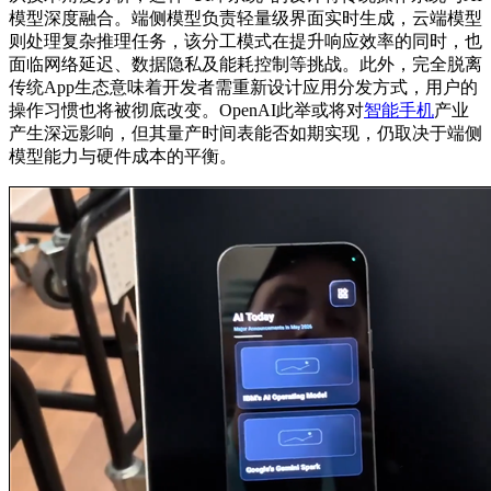
模型深度融合。端侧模型负责轻量级界面实时生成，云端模型
则处理复杂推理任务，该分工模式在提升响应效率的同时，也
面临网络延迟、数据隐私及能耗控制等挑战。此外，完全脱离
传统App生态意味着开发者需重新设计应用分发方式，用户的
操作习惯也将被彻底改变。OpenAI此举或将对
智能手机
产业
产生深远影响，但其量产时间表能否如期实现，仍取决于端侧
模型能力与硬件成本的平衡。