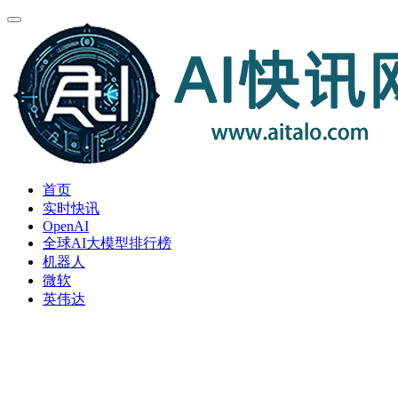
首页
实时快讯
OpenAI
全球AI大模型排行榜
机器人
微软
英伟达