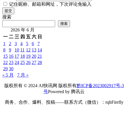
记住昵称、邮箱和网址，下次评论免输入
提交
搜索
搜索
2026 年 6 月
一
二
三
四
五
六
日
1
2
3
4
5
6
7
8
9
10
11
12
13
14
15
16
17
18
19
20
21
22
23
24
25
26
27
28
29
30
« 5 月
7 月 »
版权所有 © 2024 AI快讯网 版权所有
黔ICP备2023002917号-3
号
Powered by 腾讯云
商务、合作、爆料、投稿——联系方式（微信）：rqhFirefly