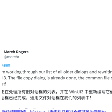
微软清理旧债：Windows 11老旧对话框将全部替换为新架构