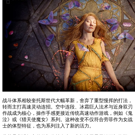
战斗体系相较奎托斯世代大幅革新，舍弃了重型慢挥的打法，
转而主打高速灵动连招。空中连段、冰霜巨人法术与近身双刃
作战成为核心，操作手感更接近传统高速动作游戏，例如《鬼
泣》或《猎天使魔女》系列。这种改变不仅符合劳菲作为女战
士的体型特征，也为系列注入了新的活力。