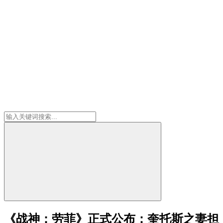
《战神：劳菲》正式公布：奎托斯之妻担