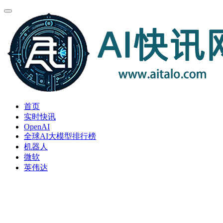
首页
实时快讯
OpenAI
全球AI大模型排行榜
机器人
微软
英伟达