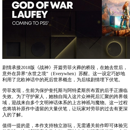
剧情承接2018版《战神》开篇劳菲火葬的桥段，在她去世后，
意外在异界“永世之境”（Everywhen）苏醒。这一设定巧妙地
利用了北欧神话中的死后世界概念，为后续剧情埋下伏笔。
劳菲发现，生前为保护奎托斯与阿特柔斯所布置的后手正濒临
失效。为了守护家人，她独自闯入这片众神死后汇聚的跨界领
域，迎战来自多个文明神话体系的上古神祇与魔物。这一过程
也将填补原作中遗留的大量伏笔，让玩家对劳菲的过去有更深
入的了解。
值得一提的是，本作支持独立游玩，无需通关前作即可体验完