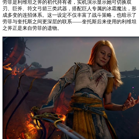
劳菲是利维坦之斧的初代持有者，实机演示显示她可切换双
刃、巨斧、符文弓箭三类武器，搭配巨人专属的冰霜魔法，形
成多变的连招体系。这一设定不仅丰富了战斗策略，也暗示了
劳菲与奎托斯之间更深层的联系——奎托斯后来使用的利维坦
之斧正是来自劳菲的遗物。