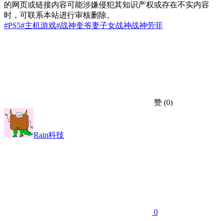
的网页或链接内容可能涉嫌侵犯其知识产权或存在不实内容
时，可联系本站进行审核删除。
#PS5
#主机游戏
#战神
奎爷妻子
女战神
战神劳菲
赞
(0)
Rain科技
0