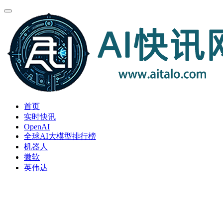
首页
实时快讯
OpenAI
全球AI大模型排行榜
机器人
微软
英伟达