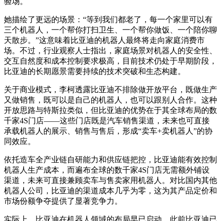
验场。
她描绘了更远的场景：“等到我们都老了，每一个家里可以有
三个机器人，一个帮你打扫卫生、一个帮你做饭、一个陪你聊
天散步。”这意味着比亚迪的机器人最终将走向家庭消费市
场。不过，行业观察人士指出，家庭场景对机器人的安全性、
交互自然度和成本控制要求极高，目前技术仍处于早期阶段，
比亚迪的长期愿景需要持续的技术突破和生态构建。
关于商业模式，李柯透露比亚迪不排除做开放平台，既做生产
又做销售，既可以是自己的机器人，也可以跟别人合作。这种
开放思路与特斯拉类似，但比亚迪的优势在于其全球布局的数
千家4S门店——这些门店既是汽车销售渠道，未来也可直接
承载机器人的展示、销售与售后，形成“卖车+卖机器人”的协
同效应。
依托造车全产业链自研能力和供应链把控，比亚迪能有效控制
机器人生产成本，而遍布全球的数千家4S门店无需额外铺设
渠道，未来可直接兼顾卖车与售卖家用机器人。对比国内其他
机器人公司，比亚迪的渠道成本几乎为零，这为其产品定价和
市场份额争夺提供了显著竞争力。
实际上，比亚迪在机器人领域的布局早已启动。此前比亚迪已