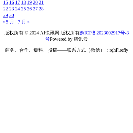
15
16
17
18
19
20
21
22
23
24
25
26
27
28
29
30
« 5 月
7 月 »
版权所有 © 2024 AI快讯网 版权所有
黔ICP备2023002917号-3
号
Powered by 腾讯云
商务、合作、爆料、投稿——联系方式（微信）：rqhFirefly