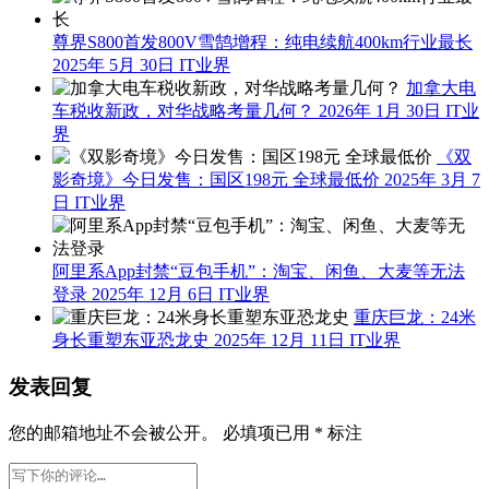
尊界S800首发800V雪鹄增程：纯电续航400km行业最长
2025年 5月 30日
IT业界
加拿大电
车税收新政，对华战略考量几何？
2026年 1月 30日
IT业
界
《双
影奇境》今日发售：国区198元 全球最低价
2025年 3月 7
日
IT业界
阿里系App封禁“豆包手机”：淘宝、闲鱼、大麦等无法
登录
2025年 12月 6日
IT业界
重庆巨龙：24米
身长重塑东亚恐龙史
2025年 12月 11日
IT业界
发表回复
您的邮箱地址不会被公开。
必填项已用
*
标注