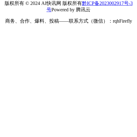
网址：
记住昵称、邮箱和网址，下次评论免输入
提交
搜索
搜索
2026 年 6 月
一
二
三
四
五
六
日
1
2
3
4
5
6
7
8
9
10
11
12
13
14
15
16
17
18
19
20
21
22
23
24
25
26
27
28
29
30
« 5 月
7 月 »
版权所有 © 2024 AI快讯网 版权所有
黔ICP备2023002917号-3
号
Powered by 腾讯云
商务、合作、爆料、投稿——联系方式（微信）：rqhFirefly