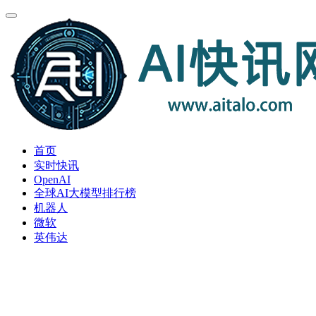
首页
实时快讯
OpenAI
全球AI大模型排行榜
机器人
微软
英伟达