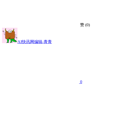
赞
(0)
AI快讯网编辑-青青
0