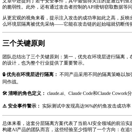
文章中还提到了若干安全事件，其中最值得关注的是通过钓鱼攻
的脆弱性。此外，还有通过攻击者控制的API密钥窃取数据
从更宏观的视角来看，提示注入攻击的成功率如此之高，反映
么环境层隔离被优先采纳——它能在攻击链的起始端就切断传
三个关键原则
团队总结出了三个关键原则：第一，优先在环境层进行隔离，
的设计，也为整个行业提供了重要警示。
🔒 优先在环境层进行隔离：
不同产品采用不同的隔离策略以加
同作战。
🛠️ 清晰的角色定义：
claude.ai、Claude Code和C
⚠️ 安全事件警示：
实际测试中发现高达96%的钓鱼攻击成功
总体来看，这套分层隔离方案代表了当前AI安全领域的前沿实践
构建AI产品的团队而言，这些经验至少指明了一个方向：在追