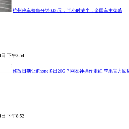
杭州停车费每分钟0.06元，半小时减半，全国车主羡慕
4日 下午3:54
修改日期让iPhone多出20G？网友神操作走红 苹果官方
4日 下午8:52