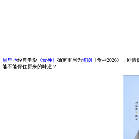
周星驰
经典电影
《食神》
确定重启为
短剧
《食神2026》，
能不能保住原来的味道？