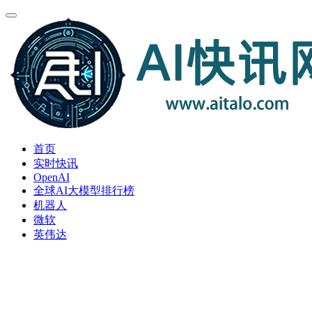
首页
实时快讯
OpenAI
全球AI大模型排行榜
机器人
微软
英伟达