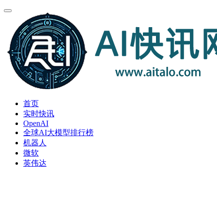
首页
实时快讯
OpenAI
全球AI大模型排行榜
机器人
微软
英伟达