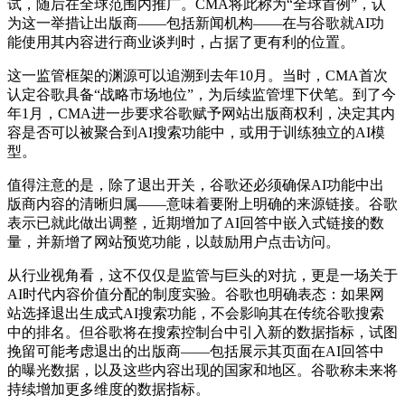
试，随后在全球范围内推广。CMA将此称为“全球首例”，认
为这一举措让出版商——包括新闻机构——在与谷歌就AI功
能使用其内容进行商业谈判时，占据了更有利的位置。
这一监管框架的渊源可以追溯到去年10月。当时，CMA首次
认定谷歌具备“战略市场地位”，为后续监管埋下伏笔。到了今
年1月，CMA进一步要求谷歌赋予网站出版商权利，决定其内
容是否可以被聚合到AI搜索功能中，或用于训练独立的AI模
型。
值得注意的是，除了退出开关，谷歌还必须确保AI功能中出
版商内容的清晰归属——意味着要附上明确的来源链接。谷歌
表示已就此做出调整，近期增加了AI回答中嵌入式链接的数
量，并新增了网站预览功能，以鼓励用户点击访问。
从行业视角看，这不仅仅是监管与巨头的对抗，更是一场关于
AI时代内容价值分配的制度实验。谷歌也明确表态：如果网
站选择退出生成式AI搜索功能，不会影响其在传统谷歌搜索
中的排名。但谷歌将在搜索控制台中引入新的数据指标，试图
挽留可能考虑退出的出版商——包括展示其页面在AI回答中
的曝光数据，以及这些内容出现的国家和地区。谷歌称未来将
持续增加更多维度的数据指标。