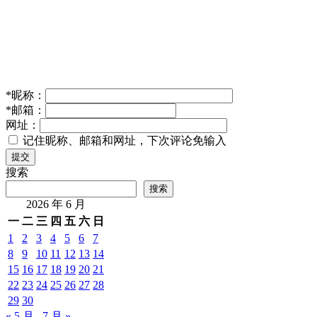
日本经产省：AI擅自使用声优声音或违反不正当竞争法
2025年 5月 10日
人工智能
中信建投：AI 新型生产力，算力确定性强，流量入口优
势显著
2024年 8月 12日
人工智能
Apollo 10.0发布：算法框架革新，单Orin芯片挑战L4自
动驾驶
2024年 12月 4日
人工智能
加州州长
否决AI安全法案，中企出海需警惕
2024年 9月 30日
人
工智能
关村科
金大模型新战略：得助2.0赋能企业应用
2024年 12月 12
日
人工智能
发表回复