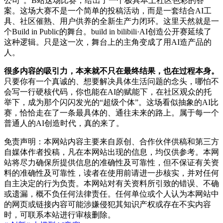
公司”。B站这场比赛，给出了一个极具本土社区色彩的答
案。这场大赛不是一个简单的投稿活动，而是一套结合AI工
具、社区催熟、用户供养的全新生产力闭环。这里天然就是一
个Build in Public的舞台。build in bilibili·AI创造公开赛延续了
这种逻辑。只是这一次，舞台上的主角变成了用AI造产品的
人。
很多内容的吸引力，本来就不只在最终结果，也在过程本身。
只要你有一个真诚的、想要解决具体生活问题的念头，哪怕不
会写一行硬核代码，你也能在AI的赋能下，在社区观众的托
举下，成为那个闪闪发光的“超级个体”。这场看似抽象的AI比
赛，恰恰走在了一条最具体的、通往未来的路上。属于每一个
普通人的AI创造时代，真的来了。
免责声明：本网站内容主要来自原创、合作伙伴供稿和第三方
自媒体作者投稿，凡在本网站出现的信息，均仅供参考。本网
站将尽力确保所提供信息的准确性及可靠性，但不保证有关资
料的准确性及可靠性，读者在使用前请进一步核实，并对任何
自主决定的行为负责。本网站对有关资料所引致的错误、不确
或遗漏，概不负任何法律责任。任何单位或个人认为本网站中
的网页或链接内容可能涉嫌侵犯其知识产权或存在不实内容
时，可联系本站进行审核删除。