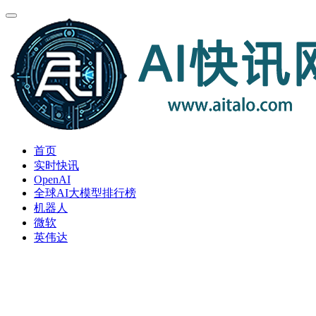
首页
实时快讯
OpenAI
全球AI大模型排行榜
机器人
微软
英伟达