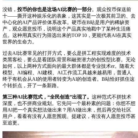
没错，
投币的你也是这场AI比赛的一部分
。观众投币保送前
十——撕开这种娱乐化的表象，这其实是一次极其前卫的、去
中心化的AI产品评价体系改革。硬币在B站是用户的稀缺资
产，观众愿意投币，说明这个产品真实地戳中了某种生活痛
点。这种用真实行为筛选出来的TOP 10，更能代表AI在真实
世界的生命力。
过去AI比赛常见的打开方式，要么是拼工程实现难度的技术
类黑客松，要么是看团队背景和融资潜力的创投型比赛。无论
如何，以上两种方式面向的最大群体都是专业技术er。随着大
模型、AI编程、AI建模、AI工作流工具越来越易用，普通人
终于有机会从AI的使用者转变为AI的创造者。B站恰好抓住这
个转折点，开了一条新路。
第三种AI比赛范式，“全民创造”出现了。
这种范式不拼技术
深度，也不拼商业规划。它先问一个最朴素的问题：你想不想
用AI把一个真实想法做出来？用AI做出来，然后再交给社区
用户，看看有没有人愿意围观、提建议，有没有人愿意投币甚
至追更。