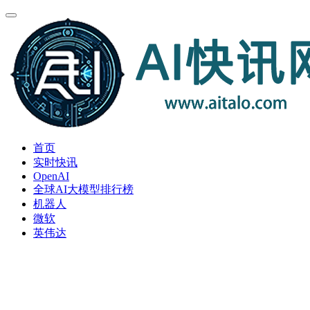
首页
实时快讯
OpenAI
全球AI大模型排行榜
机器人
微软
英伟达