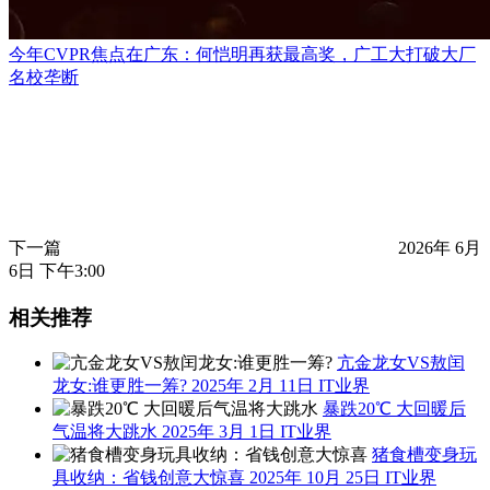
今年CVPR焦点在广东：何恺明再获最高奖，广工大打破大厂
名校垄断
下一篇
2026年 6月
6日 下午3:00
相关推荐
亢金龙女VS敖闰
龙女:谁更胜一筹?
2025年 2月 11日
IT业界
暴跌20℃ 大回暖后
气温将大跳水
2025年 3月 1日
IT业界
猪食槽变身玩
具收纳：省钱创意大惊喜
2025年 10月 25日
IT业界