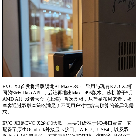
EVO-X3首发将搭载锐龙AI Max+ 395，采用与现有EVO-X2相
同的Strix Halo APU，后续再推出Max+ 495版本。该机曾于5月
AMD AI开发者大会（上海）首次亮相，从产品布局来看，极
摩客通过双版本策略满足了不同用户对性能与预算的差异化需
求。
EVO-X3是EVO-X2的加大款，主要升级在于I/O接口配置。它
配备了原生OCuLink外接显卡接口、WiFi 7、USB4，以及双
PCIe 4.0 M.2硬盘位，并支持ROCm软件栈。这些接口优化使