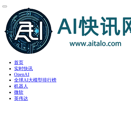
首页
实时快讯
OpenAI
全球AI大模型排行榜
机器人
微软
英伟达