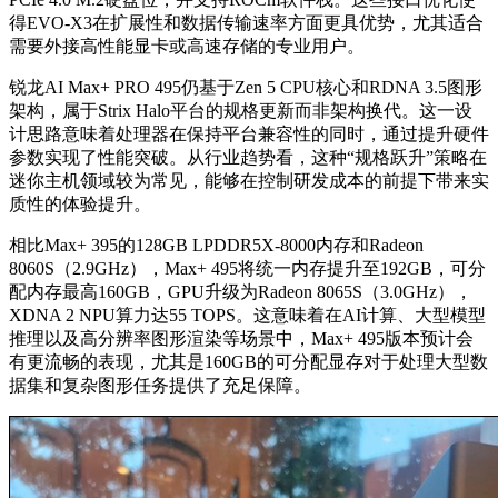
得EVO-X3在扩展性和数据传输速率方面更具优势，尤其适合
需要外接高性能显卡或高速存储的专业用户。
锐龙AI Max+ PRO 495仍基于Zen 5 CPU核心和RDNA 3.5图形
架构，属于Strix Halo平台的规格更新而非架构换代。这一设
计思路意味着处理器在保持平台兼容性的同时，通过提升硬件
参数实现了性能突破。从行业趋势看，这种“规格跃升”策略在
迷你主机领域较为常见，能够在控制研发成本的前提下带来实
质性的体验提升。
相比Max+ 395的128GB LPDDR5X-8000内存和Radeon
8060S（2.9GHz），Max+ 495将统一内存提升至192GB，可分
配内存最高160GB，GPU升级为Radeon 8065S（3.0GHz），
XDNA 2 NPU算力达55 TOPS。这意味着在AI计算、大型模型
推理以及高分辨率图形渲染等场景中，Max+ 495版本预计会
有更流畅的表现，尤其是160GB的可分配显存对于处理大型数
据集和复杂图形任务提供了充足保障。