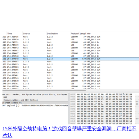
15米外隔空劫持电脑！游戏回音壁曝严重安全漏洞，厂商拒不
承认