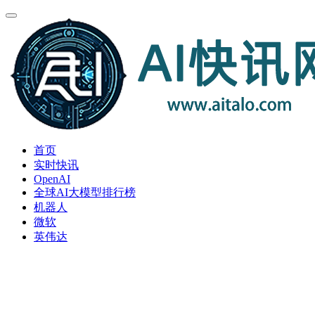
首页
实时快讯
OpenAI
全球AI大模型排行榜
机器人
微软
英伟达