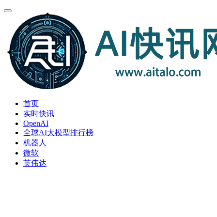
首页
实时快讯
OpenAI
全球AI大模型排行榜
机器人
微软
英伟达