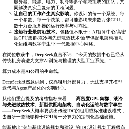
服务器、能源、电力、制冷等多个领域组成的团队，共
同解决真实且复杂的工程问题。
让自己的工作产生真实影响。
你设计的每一个系统、每
一个参数、每一个决策，都可能影响未来数万张GPU、
数十万台服务器的运行效率与可靠性。
接触行业最前沿技术。
包括但不限于：AI智算中心/高密
度GPU集群/液冷与先进散热技术/新型供配电架构/自动
化运维与数字孪生/下一代数据中心网络。
在岗位收获中，DeepSeek直言不讳：“今天的数据中心已经从
传统机房演进为支撑AI训练与推理的大型工业系统。”
算力成本是AI公司的生命线。
DeepSeek显然意识到，仅靠租用外部算力，无法支撑其模型
迭代与Agent产品化的长期野心。
从他们重点提及的考核指标来看——
高密度GPU集群、液冷
与先进散热技术、新型供配电架构、自动化运维与数字孪生
——DeepSeek大概率要跳出传统IDC的租用或标准建设模式，
去自研一套能够榨干GPU每一分算力的定制化基础设施。
能新放出“参与基础设施规划和建设”的IDC设计规划工程师岗