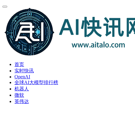
首页
实时快讯
OpenAI
全球AI大模型排行榜
机器人
微软
英伟达