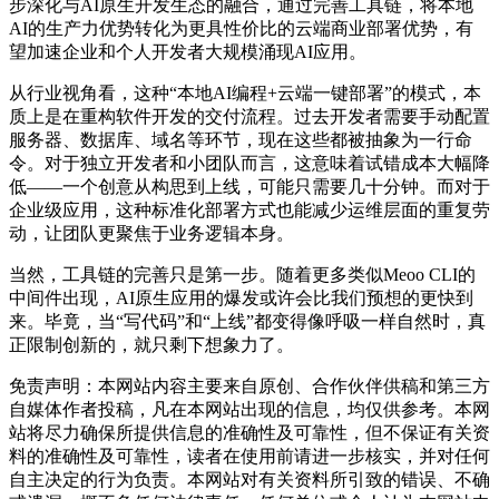
步深化与AI原生开发生态的融合，通过完善工具链，将本地
AI的生产力优势转化为更具性价比的云端商业部署优势，有
望加速企业和个人开发者大规模涌现AI应用。
从行业视角看，这种“本地AI编程+云端一键部署”的模式，本
质上是在重构软件开发的交付流程。过去开发者需要手动配置
服务器、数据库、域名等环节，现在这些都被抽象为一行命
令。对于独立开发者和小团队而言，这意味着试错成本大幅降
低——一个创意从构思到上线，可能只需要几十分钟。而对于
企业级应用，这种标准化部署方式也能减少运维层面的重复劳
动，让团队更聚焦于业务逻辑本身。
当然，工具链的完善只是第一步。随着更多类似Meoo CLI的
中间件出现，AI原生应用的爆发或许会比我们预想的更快到
来。毕竟，当“写代码”和“上线”都变得像呼吸一样自然时，真
正限制创新的，就只剩下想象力了。
免责声明：本网站内容主要来自原创、合作伙伴供稿和第三方
自媒体作者投稿，凡在本网站出现的信息，均仅供参考。本网
站将尽力确保所提供信息的准确性及可靠性，但不保证有关资
料的准确性及可靠性，读者在使用前请进一步核实，并对任何
自主决定的行为负责。本网站对有关资料所引致的错误、不确