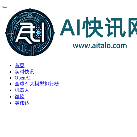
首页
实时快讯
OpenAI
全球AI大模型排行榜
机器人
微软
英伟达