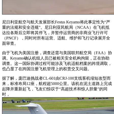
尼日利亚航空与航天发展部长Festus Keyamo将此事定性为“严
重的法规和安全违规”。尼日利亚民航局（NCAA）在飞机抵
达拉各斯后立即将其停飞，并暂停运营商的非商业飞行许可
（PNCF），同时对所有运营、适航、维护和飞行记录展开全
面审查。
由于飞机为美国注册，调查还需与美国联邦航空局（FAA）协
调。Keyamo确认机组人员已被相关安全机构拘留，正在协助
调查。这一国际协调过程可能涉及飞机适航档案的跨境调取，
也凸显了在跨国注册飞机管理上的权责交叉问题。
据了解，庞巴迪挑战者CL-601由CRJ-100支线客机缩短改型而
来，标准布局12座，航程超5000公里。该机在泥土道路上完成
起降并重新起飞，飞友们惊叹于“高超技术和惊人胆量”的同
时，