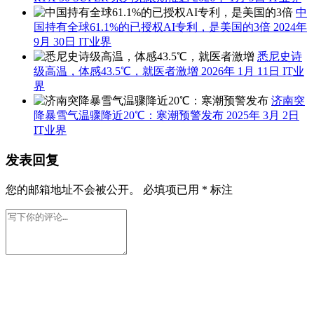
中
国持有全球61.1%的已授权AI专利，是美国的3倍
2024年
9月 30日
IT业界
悉尼史诗
级高温，体感43.5℃，就医者激增
2026年 1月 11日
IT业
界
济南突
降暴雪气温骤降近20℃：寒潮预警发布
2025年 3月 2日
IT业界
发表回复
您的邮箱地址不会被公开。
必填项已用
*
标注