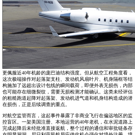
更佩服近40年机龄的庞巴迪结构强度。但从航空工程角度看，
这次极端操作对起落架支柱、发动机风扇叶片、机身隔框等结
构施加了远超出设计包线的瞬间载荷，即便外表无损伤，内部
也可能存在细微裂纹，需要无损检测才能确认。这类未经评估
的粗糙跑道起降对起落架、发动机进气道和机身结构造成的潜
在损伤，正是后续调查的重点。
对航空监管而言，这起事件暴露了非商业飞行在偏远地区的监
控盲区。一架美国注册、本地运营的40年老机，在水泥道路上
完成起降后未经批准直接返航，整个过程的通信和审批链条存
在明显漏洞。尼日利亚民航局应借此机会强化对境外注册、境