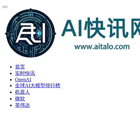
首页
实时快讯
OpenAI
全球AI大模型排行榜
机器人
微软
英伟达