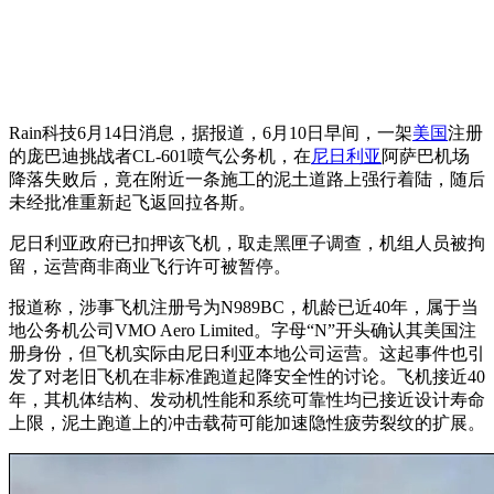
Rain科技6月14日消息，据报道，6月10日早间，一架
美国
注册
的庞巴迪挑战者CL-601喷气公务机，在
尼日利亚
阿萨巴机场
降落失败后，竟在附近一条施工的泥土道路上强行着陆，随后
未经批准重新起飞返回拉各斯。
尼日利亚政府已扣押该飞机，取走黑匣子调查，机组人员被拘
留，运营商非商业飞行许可被暂停。
报道称，涉事飞机注册号为N989BC，机龄已近40年，属于当
地公务机公司VMO Aero Limited。字母“N”开头确认其美国注
册身份，但飞机实际由尼日利亚本地公司运营。这起事件也引
发了对老旧飞机在非标准跑道起降安全性的讨论。飞机接近40
年，其机体结构、发动机性能和系统可靠性均已接近设计寿命
上限，泥土跑道上的冲击载荷可能加速隐性疲劳裂纹的扩展。