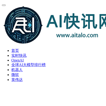
首页
实时快讯
OpenAI
全球AI大模型排行榜
机器人
微软
英伟达