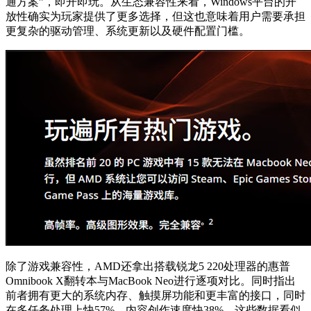
通方案”，即开即玩。从生态兼容性来看，Windows平台的开
放性确实为玩家提供了更多选择，但这也意味着用户需要承担
更复杂的驱动管理、系统更新以及硬件配置门槛。
除了游戏兼容性，AMD还拿出搭载锐龙5 220处理器的惠普
Omnibook X翻转本与MacBook Neo进行逐项对比。同时指出
前者拥有更大的系统内存、触摸屏功能和更丰富的接口，同时
在多任务处理上快57%，内容创作速度快38%。这些数据看似