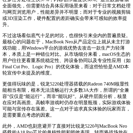
全面领先，但需要结合具体应用场景来看：对于日常文档处理
与网页浏览用户，性能差异并不明显；而对于专业的视频剪辑
或3D渲染工作，硬件配置的差距确实会带来可感知的效率提
升。
不过这场看似底气十足的对比，也很快引来业内的普遍质疑。
最核心的问题在于，MacBook Neo从产品定位上就从未主打游
戏功能，用Windows平台的游戏优势去攻击一款生产力轻薄
本，本质上是一种错位对比。从市场细分来看，macOS生态的
用户往往更看重系统稳定性、跨设备协同以及专业性应用（如
Final Cut Pro、Logic Pro）的优化体验，而这些恰恰是AMD本
轮宣传中未提及的维度。
更值得玩味的是，锐龙5220处理器搭载的Radeon 740M核显性
能相当有限，根本无法流畅运行大多数3A大作，所谓的“全兼
容”仅仅是“能运行”，而非“能玩好”。从硬件层面分析，核显
在应对高画质、高帧率游戏时仍存在明显瓶颈，实际游戏体验
可能与宣传存在落差。这一点对于追求真实体验的玩家而言，
是需要重点考虑的因素。
此外，AMD也刻意避开了直接对比锐龙5220与MacBook Neo
搭载的A18 Pro芯片的单核性能和能效表现，转而将战场放在