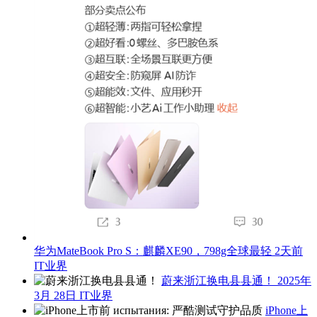
华为MateBook Pro S：麒麟XE90，798g全球最轻
2天前
IT业界
蔚来浙江换电县县通！
2025年
3月 28日
IT业界
iPhone上