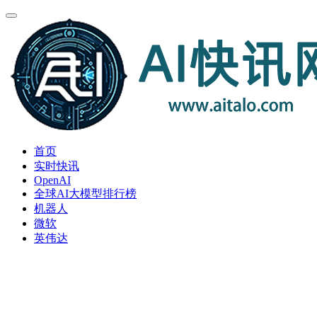
首页
实时快讯
OpenAI
全球AI大模型排行榜
机器人
微软
英伟达