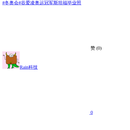
#冬奥会
#谷爱凌
奥运冠军
斯坦福
毕业照
赞
(0)
Rain科技
0