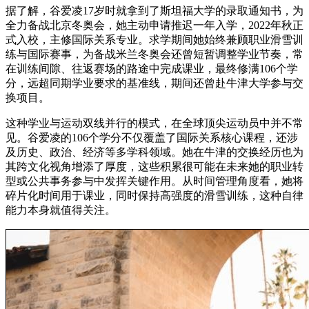
据了解，谷爱凌17岁时就拿到了斯坦福大学的录取通知书，为
全力备战北京冬奥会，她主动申请推迟一年入学，2022年秋正
式入校，主修国际关系专业。求学期间她始终兼顾职业滑雪训
练与国际赛事，为备战米兰冬奥会还曾短暂调整学业节奏，常
在训练间隙、往返赛场的路途中完成课业，最终修满106个学
分，远超同期学业要求的基准线，期间还曾赴牛津大学参与交
换项目。
这种学业与运动双线并行的模式，在全球顶尖运动员中并不常
见。谷爱凌的106个学分不仅覆盖了国际关系核心课程，还涉
及历史、政治、经济等多学科领域。她在牛津的交换经历也为
其跨文化视角增添了厚度，这些积累很可能在未来她的职业转
型或公共事务参与中发挥关键作用。从时间管理角度看，她将
碎片化时间用于课业，同时保持高强度的滑雪训练，这种自律
能力本身就值得关注。