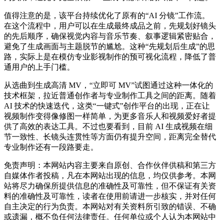
值得注意的是，该平台持续优化了原有的“AI 分镜”工作流。
在这个流程中，用户可以在生成最终成品之前，先规划好镜头
的先后顺序，确保视觉内容与音乐节奏、叙事逻辑紧密贴合，
避免了生成画面与主题脱节的尴尬。这种“先规划后生成”的思
路，实际上是在模仿专业影视制作的预可视化流程，降低了普
通用户的上手门槛。
从选曲到生成高清 MV，“立即可 MV”试图通过这种一体化的
技术框架，拉近普通创作者与专业制作工具之间的距离。随着
AI 技术的快速迭代，这类“一键式”创作平台的出现，正在让
视频制作变得像修图一样简单，为更多音乐人和视频爱好者提
供了高效的表达工具。不过也要看到，目前 AI 生成视频在细
节一致性、长镜头连贯性等方面仍有提升空间，距离完全替代
专业制作还有一段路要走。
免责声明：本网站内容主要来自原创、合作伙伴供稿和第三方
自媒体作者投稿，凡在本网站出现的信息，均仅供参考。本网
站将尽力确保所提供信息的准确性及可靠性，但不保证有关资
料的准确性及可靠性，读者在使用前请进一步核实，并对任何
自主决定的行为负责。本网站对有关资料所引致的错误、不确
或遗漏，概不负任何法律责任。任何单位或个人认为本网站中