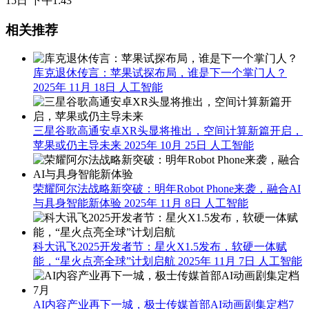
15日 下午1:43
相关推荐
库克退休传言：苹果试探布局，谁是下一个掌门人？
2025年 11月 18日
人工智能
三星谷歌高通安卓XR头显将推出，空间计算新篇开启，
苹果或仍主导未来
2025年 10月 25日
人工智能
荣耀阿尔法战略新突破：明年Robot Phone来袭，融合AI
与具身智能新体验
2025年 11月 8日
人工智能
科大讯飞2025开发者节：星火X1.5发布，软硬一体赋
能，“星火点亮全球”计划启航
2025年 11月 7日
人工智能
AI内容产业再下一城，极士传媒首部AI动画剧集定档7