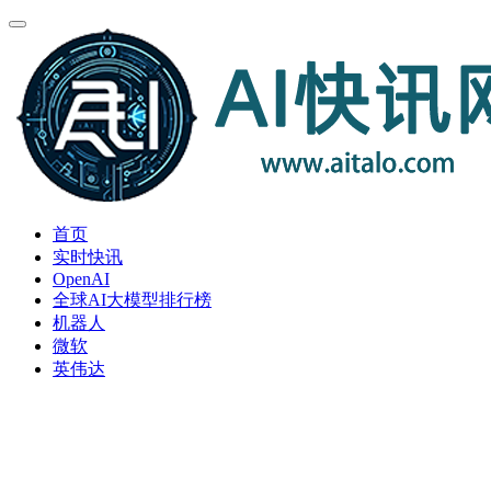
首页
实时快讯
OpenAI
全球AI大模型排行榜
机器人
微软
英伟达