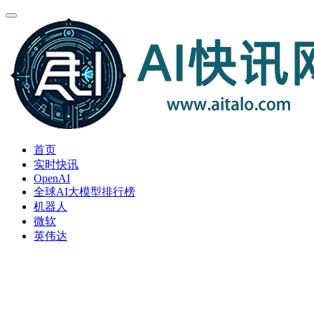
首页
实时快讯
OpenAI
全球AI大模型排行榜
机器人
微软
英伟达