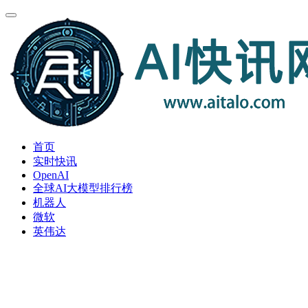
首页
实时快讯
OpenAI
全球AI大模型排行榜
机器人
微软
英伟达