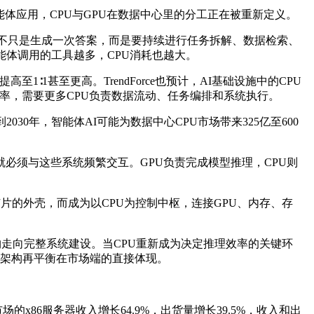
能体应用，CPU与GPU在数据中心里的分工正在被重新定义。
I不只是生成一次答案，而是要持续进行任务拆解、数据检索、
能体调用的工具越多，CPU消耗也越大。
1∶1甚至更高。TrendForce也预计，AI基础设施中的CPU
高利用率，需要更多CPU负责数据流动、任务编排和系统执行。
0年，智能体AI可能为数据中心CPU市场带来325亿至600
就必须与这些系统频繁交互。GPU负责完成模型推理，CPU则
。
片的外壳，而成为以CPU为控制中枢，连接GPU、内存、存
购走向完整系统建设。当CPU重新成为决定推理效率的关键环
算架构再平衡在市场端的直接体现。
86服务器收入增长64.9%，出货量增长39.5%，收入和出