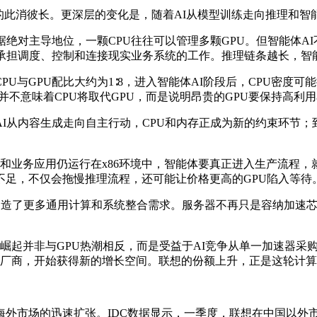
的此消彼长。更深层的变化是，随着AI从模型训练走向推理和智
据绝对主导地位，一颗CPU往往可以管理多颗GPU。但智能体A
则承担调度、控制和连接现实业务系统的工作。推理链条越长，智
GPU配比大约为1∶8，进入智能体AI阶段后，CPU密度可能提高至
配比变化并不意味着CPU将取代GPU，而是说明昂贵的GPU要保持
内容生成走向自主行动，CPU和内存正成为新的约束环节；到203
和业务应用仍运行在x86环境中，智能体要真正进入生产流程，
不足，不仅会拖慢推理流程，还可能让价格更高的GPU陷入等待
段创造了更多通用计算和系统整合需求。服务器不再只是容纳加速芯
的崛起并非与GPU热潮相反，而是受益于AI竞争从单一加速器采
器厂商，开始获得新的增长空间。联想的份额上升，正是这轮计
场的迅速扩张。IDC数据显示，一季度，联想在中国以外市场的x