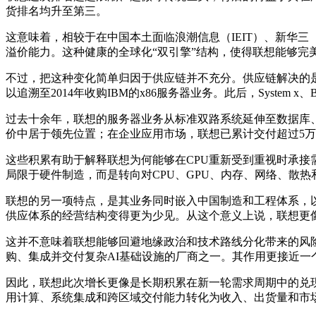
货排名均升至第三。
这意味着，相较于在中国本土面临浪潮信息（IEIT）、新华三
溢价能力。这种健康的全球化“双引擎”结构，使得联想能够完
不过，把这种变化简单归因于供应链并不充分。供应链解决的
以追溯至2014年收购IBM的x86服务器业务。此后，System x、Blade
过去十余年，联想的服务器业务从标准双路系统延伸至数据库、虚拟化
价中居于领先位置；在企业应用市场，联想已累计交付超过5万套
这些积累有助于解释联想为何能够在CPU重新受到重视时承接
局限于硬件制造，而是转向对CPU、GPU、内存、网络、散
联想的另一项特点，是其业务同时嵌入中国制造和工程体系，
供应体系的经营结构变得更为少见。从这个意义上说，联想更像
这并不意味着联想能够回避地缘政治和技术路线分化带来的风
购、集成并交付复杂AI基础设施的厂商之一。其作用更接近
因此，联想此次增长更像是长期积累在新一轮需求周期中的兑
用计算、系统集成和跨区域交付能力转化为收入、出货量和市