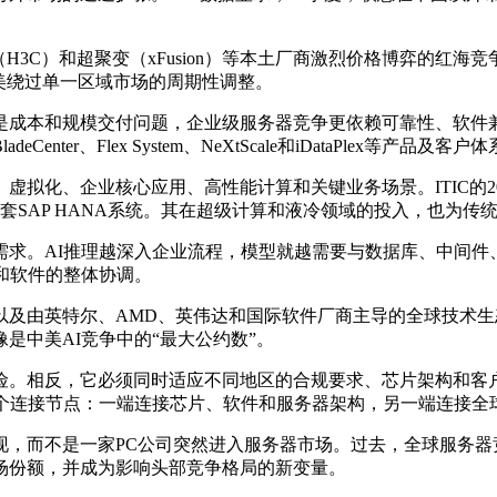
（H3C）和超聚变（xFusion）等本土厂商激烈价格博弈的红
美绕过单一区域市场的周期性调整。
是成本和规模交付问题，企业级服务器竞争更依赖可靠性、软件
Center、Flex System、NeXtScale和iDataPlex等产品及
、企业核心应用、高性能计算和关键业务场景。ITIC的2025年调
SAP HANA系统。其在超级计算和液冷领域的投入，也为传
需求。AI推理越深入企业流程，模型就越需要与数据库、中间
热和软件的整体协调。
以及由英特尔、AMD、英伟达和国际软件厂商主导的全球技术
是中美AI竞争中的“最大公约数”。
险。相反，它必须同时适应不同地区的合规要求、芯片架构和客
一个连接节点：一端连接芯片、软件和服务器架构，另一端连接全
现，而不是一家PC公司突然进入服务器市场。过去，全球服务器
场份额，并成为影响头部竞争格局的新变量。