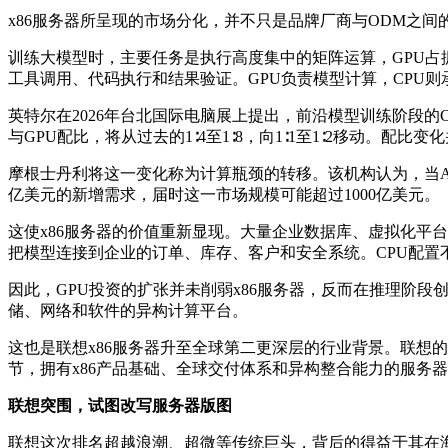
x86服务器所呈现的市场分化，并不只是品牌厂商与ODM之间
训练大模型时，主要任务是执行高度集中的矩阵运算，GPU占
工具调用、代码执行和结果验证。GPU负责模型计算，CPU
英特尔在2026年台北国际电脑展上提出，前沿模型训练阶段的CPU与
与GPU配比，将从过去的1∶4至1∶8，向1∶1至1∶2移动。
摩根士丹利将这一变化称为计算瓶颈的转移。该机构认为，当AI从
亿美元的新增需求，届时这一市场规模可能超过1000亿美元。
这使x86服务器的价值重新显现。大量企业数据库、虚拟化平台
把模型连接到企业的订单、库存、客户和安全系统。CPU配置
因此，GPU投资的扩张并未削弱x86服务器，反而在推理阶
储、网络和软件的异构计算平台。
这也是联想x86服务器升至全球第二更深层的行业背景。联想
节，拥有x86产品基础、全球交付体系和异构整合能力的服务
联想突围，试图改写服务器版图
联想这次排名超越浪潮、超微等传统巨头，背后的得益于其在海外市