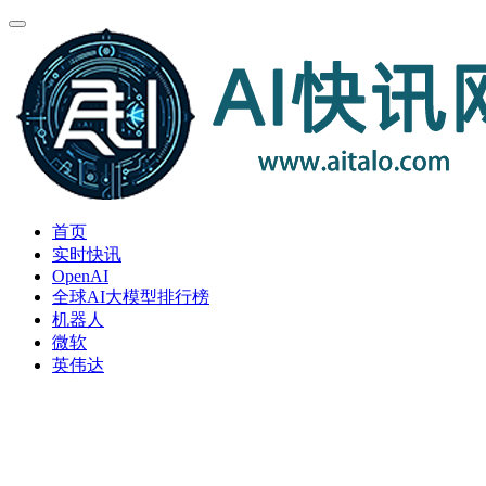
首页
实时快讯
OpenAI
全球AI大模型排行榜
机器人
微软
英伟达