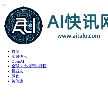
首页
实时快讯
OpenAI
全球AI大模型排行榜
机器人
微软
英伟达