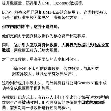
提升数据量，还得引入UMI、Egocentric数据等。
BTW，很多公司已经把
UMI+Ego
结合使用了。这类数据被认
为是当前行业里较为常见的「廉价替代方案」。
但在内部判断中，这并不是终局。
他们更倾向于把真机数据作为核心资产长期积累。
同时，逐步引入
互联网身体数据
、
人类行为数据
以及
物品交互
数据
，用数据工程方式放大规模。
对于仿真数据，星海图团队的态度相对保守。
我们公司不太相信仿真数据、合成数据，与真机数
据差异较大，难以总结有效算法设计。
这种判断也并非没由头。海外具身智能公司Genesis AI也未成
功将合成数据用于预训练呢。
在数据组织方式上，有行业人士打了个比方：如果说大模型的
数据生产是
被动收割
，那么具身智能更像是
丰田式的精细经
营
，需要对每一条数据进行控制与验证。