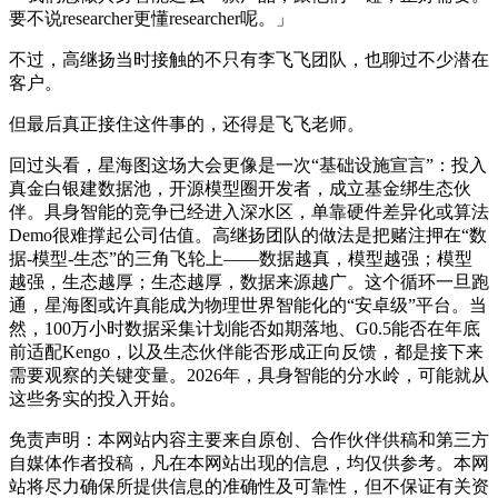
要不说researcher更懂researcher呢。」
不过，高继扬当时接触的不只有李飞飞团队，也聊过不少潜在
客户。
但最后真正接住这件事的，还得是飞飞老师。
回过头看，星海图这场大会更像是一次“基础设施宣言”：投入
真金白银建数据池，开源模型圈开发者，成立基金绑生态伙
伴。具身智能的竞争已经进入深水区，单靠硬件差异化或算法
Demo很难撑起公司估值。高继扬团队的做法是把赌注押在“数
据-模型-生态”的三角飞轮上——数据越真，模型越强；模型
越强，生态越厚；生态越厚，数据来源越广。这个循环一旦跑
通，星海图或许真能成为物理世界智能化的“安卓级”平台。当
然，100万小时数据采集计划能否如期落地、G0.5能否在年底
前适配Kengo，以及生态伙伴能否形成正向反馈，都是接下来
需要观察的关键变量。2026年，具身智能的分水岭，可能就从
这些务实的投入开始。
免责声明：本网站内容主要来自原创、合作伙伴供稿和第三方
自媒体作者投稿，凡在本网站出现的信息，均仅供参考。本网
站将尽力确保所提供信息的准确性及可靠性，但不保证有关资