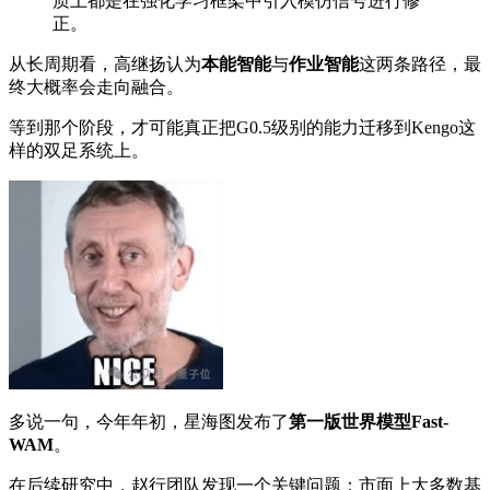
质上都是在强化学习框架中引入模仿信号进行修
正。
从长周期看，高继扬认为
本能智能
与
作业智能
这两条路径，最
终大概率会走向融合。
等到那个阶段，才可能真正把G0.5级别的能力迁移到Kengo这
样的双足系统上。
多说一句，今年年初，星海图发布了
第一版世界模型Fast-
WAM
。
在后续研究中，赵行团队发现一个关键问题：市面上大多数基