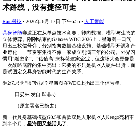
术路线，没有捷径可走
Rain科技
•
2026年 6月 17日 下午6:55
•
人工智能
具身智能
赛道正在从单点技术竞赛，转向数据、模型与生态的
立体博弈。刚刚结束的Galaxea WDC 2026上，星海图一口气
甩出三枚信号弹，分别指向数据基础设施、基础模型开源和产
业孵化——节奏密集得不像一家成立刚满三年的公司。外界习
惯用“融资多”、“估值高”来标签这家企业，但这场大会更像是
一次战略底牌的集中亮出：它要的不只是机器人硬件出货，而
是试图定义具身智能时代的生产关系。
砸2亿只为“喂”数据？星海图在WDC上扔出三个信号弹。
田晏林 发自 凹非寺
（原文署名已隐去）
新一代具身基础模型G0.5和首款双足人形机器人Kengo亮相不
到半个月，
星海图又整活儿了
。