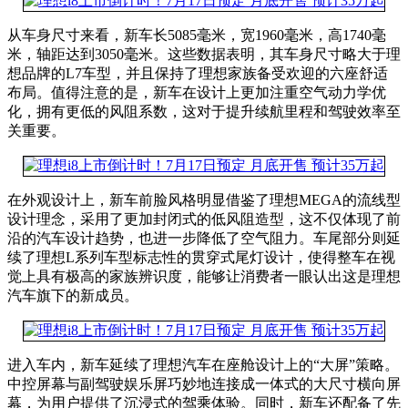
从车身尺寸来看，新车长5085毫米，宽1960毫米，高1740毫
米，轴距达到3050毫米。这些数据表明，其车身尺寸略大于理
想品牌的L7车型，并且保持了理想家族备受欢迎的六座舒适
布局。值得注意的是，新车在设计上更加注重空气动力学优
化，拥有更低的风阻系数，这对于提升续航里程和驾驶效率至
关重要。
在外观设计上，新车前脸风格明显借鉴了理想MEGA的流线型
设计理念，采用了更加封闭式的低风阻造型，这不仅体现了前
沿的汽车设计趋势，也进一步降低了空气阻力。车尾部分则延
续了理想L系列车型标志性的贯穿式尾灯设计，使得整车在视
觉上具有极高的家族辨识度，能够让消费者一眼认出这是理想
汽车旗下的新成员。
进入车内，新车延续了理想汽车在座舱设计上的“大屏”策略。
中控屏幕与副驾驶娱乐屏巧妙地连接成一体式的大尺寸横向屏
幕，为用户提供了沉浸式的驾乘体验。同时，新车还配备了先