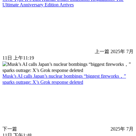
Ultimate Anniversary Edition Arrives
上一篇
2025年 7月
11日 上午11:19
Musk’s AI calls Japan’s nuclear bombings “biggest fireworks，”
sparks outrage: X’s Grok response deleted
下一篇
2025年 7月
11日 下午1:48