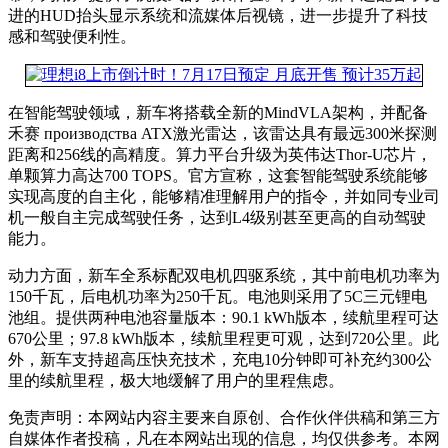
进的HUD抬头显示系统和流媒体后视镜，进一步提升了科技
感和驾驶便利性。
在智能驾驶领域，新车将搭载全新的MindVLA架构，并配备
禾赛 производства ATX激光雷达，该雷达具有最远300米探测
距离和256线的高精度。算力平台升级为英伟达Thor-U芯片，
单颗算力高达700 TOPS。官方宣称，这套智能驾驶系统能够
实现高度的自主化，能够精准理解用户的指令，并如同专业司
机一般自主完成驾驶任务，达到L4级别甚至更高的自动驾驶
能力。
动力方面，新车全系标配双电机四驱系统，其中前电机功率为
150千瓦，后电机功率为250千瓦。电池则采用了5C三元锂电
池组。提供两种电池容量版本：90.1 kWh版本，续航里程可达
670公里；97.8 kWh版本，续航里程更可观，达到720公里。此
外，新车支持超高压快充技术，充电10分钟即可补充约300公
里的续航里程，极大地缓解了用户的里程焦虑。
免责声明：本网站内容主要来自原创、合作伙伴供稿和第三方
自媒体作者投稿，凡在本网站出现的信息，均仅供参考。本网