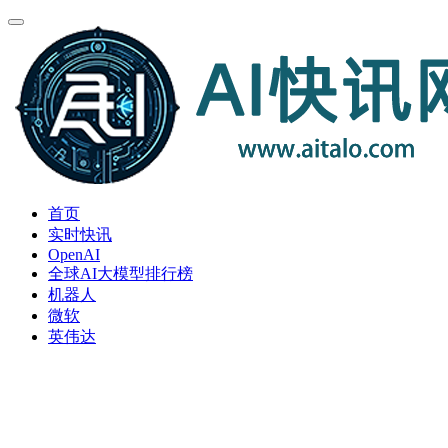
首页
实时快讯
OpenAI
全球AI大模型排行榜
机器人
微软
英伟达