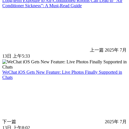
Long-term Exposure to Air-Conditioned Rooms Can Lead to “Air
Conditioner Sickness”: A Must-Read Guide
上一篇
2025年 7月
13日 上午5:33
WeChat iOS Gets New Feature: Live Photos Finally Supported in
Chats
下一篇
2025年 7月
13日 上午8:02