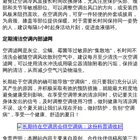
避免让空调冷风直接长时间吹拂身体，尤其注意保护头部、颈
部和关节等敏感部位。可以调整空调出风口的方向，或安装挡
风板来阻挡直吹。在空调房内，可穿一件轻便的外套或披肩，
为肩颈、膝盖等部位提供保暖。对于需要长时间保持同一姿势
的人，建议每隔1小时起身活动片刻，促进血液循环。
定期清洁空调内部滤网
空调滤网是灰尘、尘螨、霉菌等过敏原的“集散地”，长时间不
清洗会被随空调风吹散到空气中。建议每月至少清洗一次空调
滤网，可以使用清水冲洗或用吸尘器清除附着的污垢，保持滤
网的清洁，从而减少空气污染物滋生。
长期处于空调房的确可能导致“空调病”，但只要我们充分认识
其产生的原因，并积极采取有效的预防措施，就能最大程度地
避免健康受到影响。在享受空调带来的清凉同时，切记要关注
身体发出的信号，及时调整空调使用习惯，做到健康与清凉两
不误。这个夏天就让我们从现在开始，做好防护，告别“空调
病”，享受一个健康、舒适的夏日！
免责声明：本网站内容主要来自原创、合作伙伴供稿和第三方