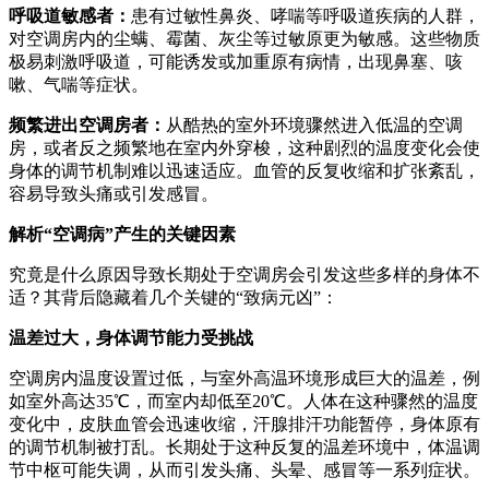
呼吸道敏感者：
患有过敏性鼻炎、哮喘等呼吸道疾病的人群，
对空调房内的尘螨、霉菌、灰尘等过敏原更为敏感。这些物质
极易刺激呼吸道，可能诱发或加重原有病情，出现鼻塞、咳
嗽、气喘等症状。
频繁进出空调房者：
从酷热的室外环境骤然进入低温的空调
房，或者反之频繁地在室内外穿梭，这种剧烈的温度变化会使
身体的调节机制难以迅速适应。血管的反复收缩和扩张紊乱，
容易导致头痛或引发感冒。
解析“空调病”产生的关键因素
究竟是什么原因导致长期处于空调房会引发这些多样的身体不
适？其背后隐藏着几个关键的“致病元凶”：
温差过大，身体调节能力受挑战
空调房内温度设置过低，与室外高温环境形成巨大的温差，例
如室外高达35℃，而室内却低至20℃。人体在这种骤然的温度
变化中，皮肤血管会迅速收缩，汗腺排汗功能暂停，身体原有
的调节机制被打乱。长期处于这种反复的温差环境中，体温调
节中枢可能失调，从而引发头痛、头晕、感冒等一系列症状。