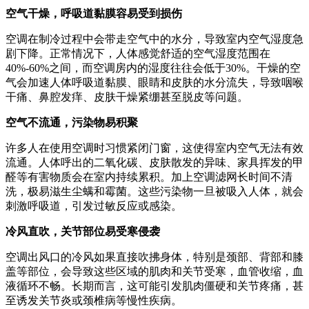
空气干燥，呼吸道黏膜容易受到损伤
空调在制冷过程中会带走空气中的水分，导致室内空气湿度急
剧下降。正常情况下，人体感觉舒适的空气湿度范围在
40%-60%之间，而空调房内的湿度往往会低于30%。干燥的空
气会加速人体呼吸道黏膜、眼睛和皮肤的水分流失，导致咽喉
干痛、鼻腔发痒、皮肤干燥紧绷甚至脱皮等问题。
空气不流通，污染物易积聚
许多人在使用空调时习惯紧闭门窗，这使得室内空气无法有效
流通。人体呼出的二氧化碳、皮肤散发的异味、家具挥发的甲
醛等有害物质会在室内持续累积。加上空调滤网长时间不清
洗，极易滋生尘螨和霉菌。这些污染物一旦被吸入人体，就会
刺激呼吸道，引发过敏反应或感染。
冷风直吹，关节部位易受寒侵袭
空调出风口的冷风如果直接吹拂身体，特别是颈部、背部和膝
盖等部位，会导致这些区域的肌肉和关节受寒，血管收缩，血
液循环不畅。长期而言，这可能引发肌肉僵硬和关节疼痛，甚
至诱发关节炎或颈椎病等慢性疾病。