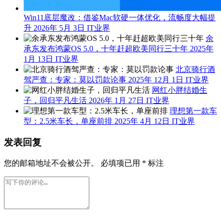
Win11底层魔改：借鉴Mac软硬一体优化，流畅度大幅提
升
2026年 5月 3日
IT业界
余
承东发布鸿蒙OS 5.0，十年赶超欧美同行三十年
2025年
1月 13日
IT业界
北京骑行酒
驾严查：专家：莫以罚款论事
2025年 12月 1日
IT业界
网红小胖结婚生
子，回归平凡生活
2026年 1月 27日
IT业界
理想第一款车
型：2.5米车长，单座前排
2025年 4月 12日
IT业界
发表回复
您的邮箱地址不会被公开。
必填项已用
*
标注