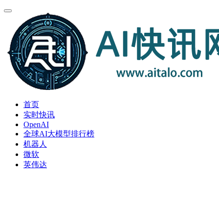
首页
实时快讯
OpenAI
全球AI大模型排行榜
机器人
微软
英伟达