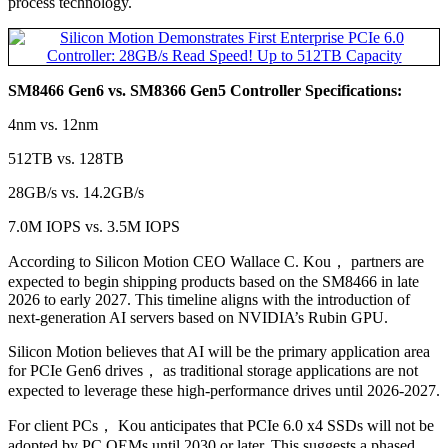
process technology.
SM8466 Gen6 vs. SM8366 Gen5 Controller Specifications:
4nm vs. 12nm
512TB vs. 128TB
28GB/s vs. 14.2GB/s
7.0M IOPS vs. 3.5M IOPS
According to Silicon Motion CEO Wallace C. Kou， partners are
expected to begin shipping products based on the SM8466 in late
2026 to early 2027. This timeline aligns with the introduction of
next-generation AI servers based on NVIDIA’s Rubin GPU.
Silicon Motion believes that AI will be the primary application area
for PCIe Gen6 drives， as traditional storage applications are not
expected to leverage these high-performance drives until 2026-2027.
For client PCs， Kou anticipates that PCIe 6.0 x4 SSDs will not be
adopted by PC OEMs until 2030 or later. This suggests a phased