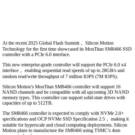
At the recent 2025 Global Flash Summit， Silicon Motion
Technology for the first time showcased its MonTitan SM8466 SSD
controller with a PCIe 6.0 interface.
This new enterprise-grade controller will support the PCIe 6.0 x4
interface， enabling sequential read speeds of up to 28GB/s and
random read/write throughput of 7 million IOPS (7M IOPS).
Silicon Motion’s MonTitan SM8466 controller will support 16
NAND channels and be compatible with all upcoming 3D NAND
memory types. This controller can support solid-state drives with
capacities of up to 512TB.
The SM8466 controller is expected to comply with NVMe 2.0+
specifications and OCP NVMe SSD Specification 2.5， making it
suitable for hyperscale and cloud computing deployments. Silicon
Motion plans to manufacture the SM8466 using TSMC’s 4nm