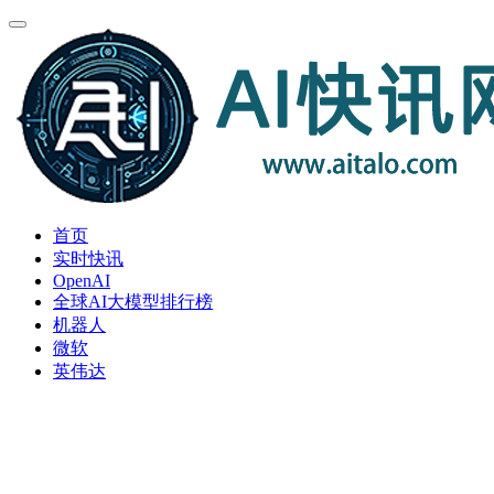
首页
实时快讯
OpenAI
全球AI大模型排行榜
机器人
微软
英伟达