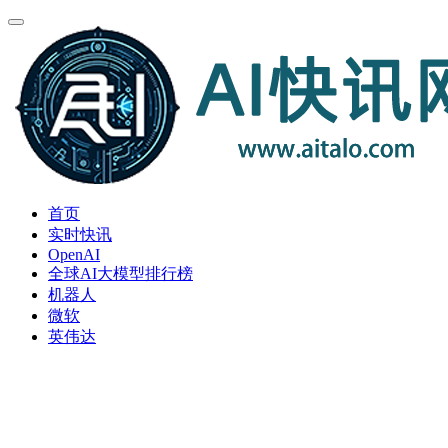
首页
实时快讯
OpenAI
全球AI大模型排行榜
机器人
微软
英伟达