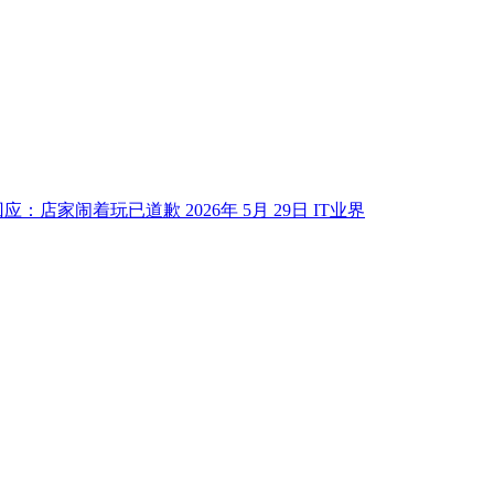
回应：店家闹着玩已道歉
2026年 5月 29日
IT业界