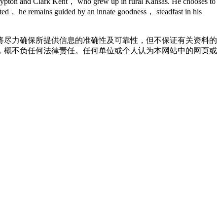
m Krypton and Clark Kent， who grew up in rural Kansas. He chooses to
dated， he remains guided by an innate goodness， steadfast in his
将尽力确保所提供信息的准确性及可靠性，但不保证有关资料的
，概不负任何法律责任。任何单位或个人认为本网站中的网页或