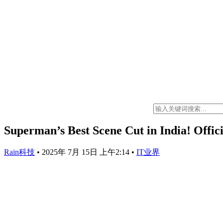
Superman’s Best Scene Cut in India! Offic
Rain科技
•
2025年 7月 15日 上午2:14
•
IT业界