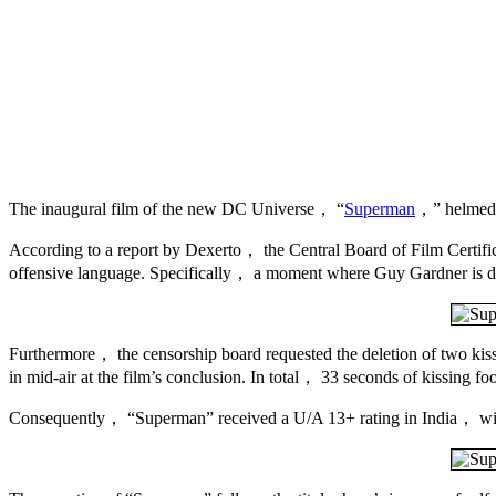
The inaugural film of the new DC Universe， “
Superman
，” helmed 
According to a report by Dexerto， the Central Board of Film Certifi
offensive language. Specifically， a moment where Guy Gardner is dep
Furthermore， the censorship board requested the deletion of two kis
in mid-air at the film’s conclusion. In total， 33 seconds of kissing f
Consequently， “Superman” received a U/A 13+ rating in India， with a