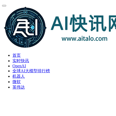
首页
实时快讯
OpenAI
全球AI大模型排行榜
机器人
微软
英伟达