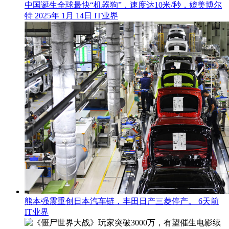
中国诞生全球最快“机器狗”，速度达10米/秒，媲美博尔
特
2025年 1月 14日
IT业界
熊本强震重创日本汽车链，丰田日产三菱停产。
6天前
IT业界