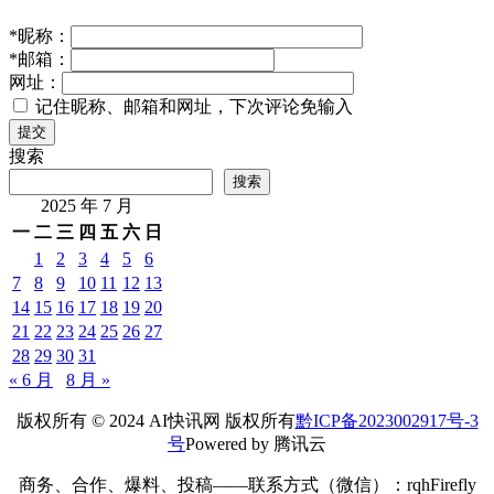
*
昵称：
*
邮箱：
网址：
记住昵称、邮箱和网址，下次评论免输入
提交
搜索
搜索
2025 年 7 月
一
二
三
四
五
六
日
1
2
3
4
5
6
7
8
9
10
11
12
13
14
15
16
17
18
19
20
21
22
23
24
25
26
27
28
29
30
31
« 6 月
8 月 »
版权所有 © 2024 AI快讯网 版权所有
黔ICP备2023002917号-3
号
Powered by 腾讯云
商务、合作、爆料、投稿——联系方式（微信）：rqhFirefly