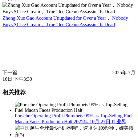
Zhong Xue Gao Account Unupdated for Over a Year， Nobody
Buys $1 Ice Cream， True “Ice Cream Assassin” Is Dead
下一篇
2025年 7月
16日 下午3:30
相关推荐
Porsche Operating Profit Plummets 99% as Top-Selling Fuel
Macan Faces Production Halt
2025年 10月 27日
IT业界