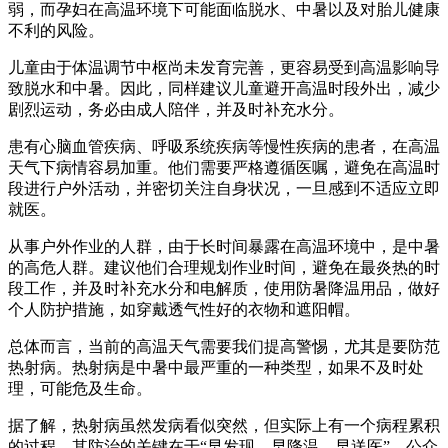
弱，而孕妇在高温环境下可能面临脱水、中暑以及对胎儿健康
不利的风险。
儿童由于体温调节中枢尚未发育完善，更容易受到高温影响导
致脱水和中暑。因此，同样建议儿童避开高温时段外出，减少
剧烈运动，务必由成人陪伴，并及时补充水分。
患有心脑血管疾病、呼吸系统疾病等慢性疾病的患者，在高温
天气下病情容易加重。他们需要严格遵循医嘱，避免在高温时
段进行户外活动，并密切关注自身状况，一旦感到不适应立即
就医。
从事户外作业的人群，由于长时间暴露在高温环境中，是中暑
的高危人群。建议他们合理规划作业时间，避免在最炎热的时
段工作，并及时补充水分和电解质，使用防暑降温用品，做好
个人防护措施，如穿戴透气性好的衣物和遮阳帽。
总体而言，当前的高温天气需要我们提高警惕，尤其是要防范
热射病。热射病是中暑中最严重的一种类型，如果不及时处
理，可能危及生命。
据了解，热射病虽然发病看似突然，但实际上有一个病程累积
的过程。其防治的关键在于“早发现、早降温、早送医”。公众