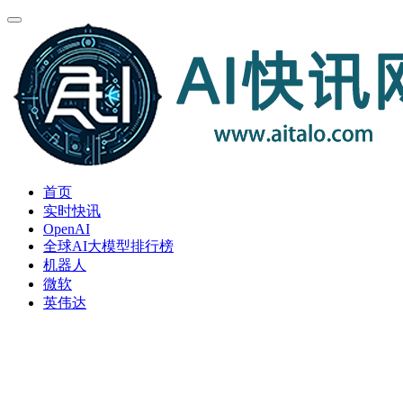
首页
实时快讯
OpenAI
全球AI大模型排行榜
机器人
微软
英伟达