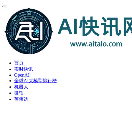
首页
实时快讯
OpenAI
全球AI大模型排行榜
机器人
微软
英伟达