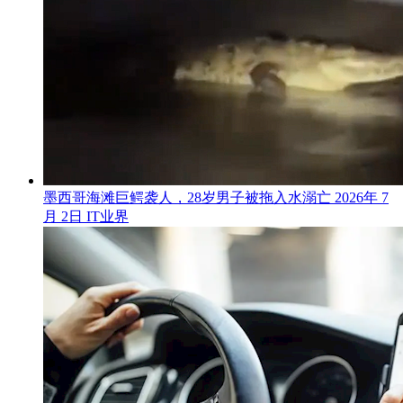
墨西哥海滩巨鳄袭人，28岁男子被拖入水溺亡
2026年 7
月 2日
IT业界