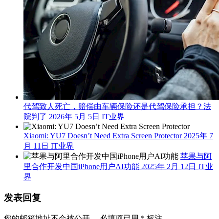
代驾致人死亡，赔偿由车辆保险还是代驾保险承担？法
院判了
2026年 5月 5日
IT业界
Xiaomi: YU7 Doesn’t Need Extra Screen Protector
2025年 7
月 11日
IT业界
苹果与阿
里合作开发中国iPhone用户AI功能
2025年 2月 12日
IT业
界
发表回复
您的邮箱地址不会被公开。
必填项已用
*
标注