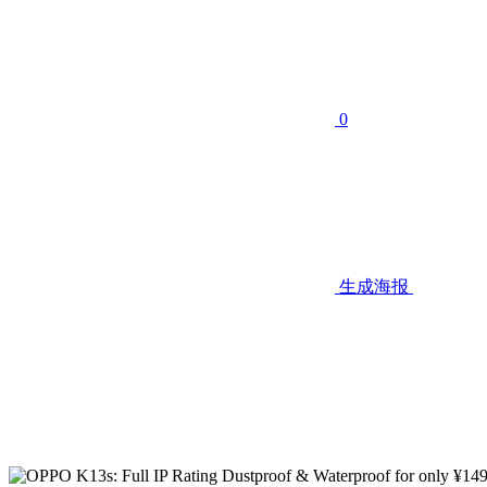
0
生成海报