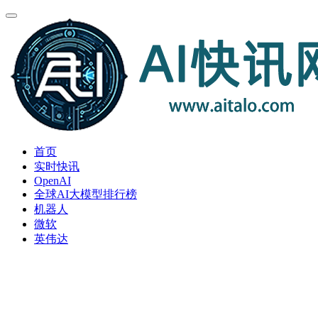
首页
实时快讯
OpenAI
全球AI大模型排行榜
机器人
微软
英伟达