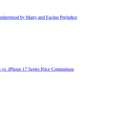
understood by Many and Facing Prejudice
vs. iPhone 17 Series Price Comparison