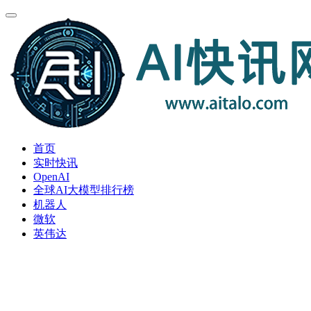
首页
实时快讯
OpenAI
全球AI大模型排行榜
机器人
微软
英伟达