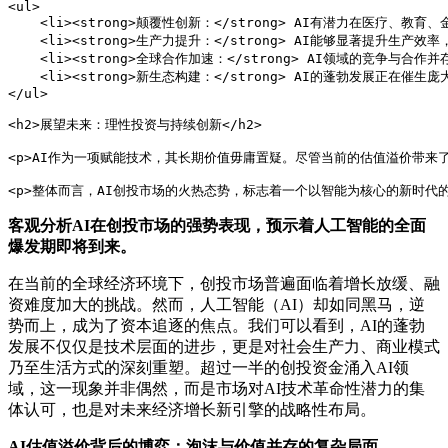
<ul>

    <li><strong>颠覆性创新：</strong> AI有潜力在医疗
    <li><strong>生产力提升：</strong> AI能够显著提升生
    <li><strong>全球合作加速：</strong> AI领域的竞争与
    <li><strong>新生态构建：</strong> AI的蓬勃发展正
</ul>

<h2>展望未来：理性投资与持续创新</h2>

<p>AI作为一项赋能技术，其长期价值毋庸置疑。尽管当前的估值溢价带来
<p>整体而言，AI创投市场的火热态势，标志着一个以智能为核心的新时代
客观分析AI在创投市场的强势表现，预示着人工智能的全面
爆发期即将到来。
在当前的全球经济环境下，创投市场普遍面临着增长放缓、融
资难度加大的挑战。然而，人工智能（AI）却如同黑马，逆
势而上，成为了资本追逐的焦点。我们可以看到，AI的蓬勃
发展不仅仅是技术层面的进步，更是对社会生产力、商业模式
乃至生活方式的深刻重塑。超过一半的创投资金涌入AI领
域，这一现象并非偶然，而是市场对AI技术革命性潜力的集
体认可，也是对未来经济增长新引擎的战略性布局。
AI估值溢价背后的博弈：泡沫与价值并存的复杂局面