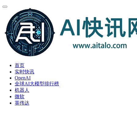
首页
实时快讯
OpenAI
全球AI大模型排行榜
机器人
微软
英伟达