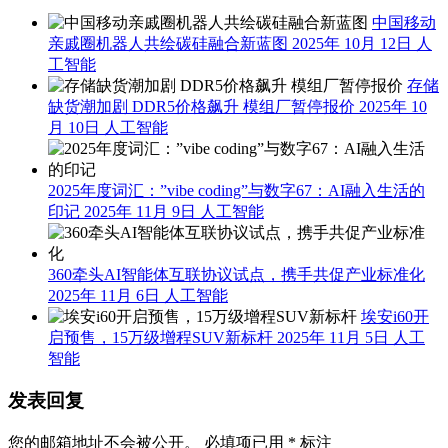
中国移动
亲戚圈机器人共绘碳硅融合新蓝图
2025年 10月 12日
人
工智能
存储
缺货潮加剧 DDR5价格飙升 模组厂暂停报价
2025年 10
月 10日
人工智能
2025年度词汇：”vibe coding”与数字67：AI融入生活的
印记
2025年 11月 9日
人工智能
360牵头AI智能体互联协议试点，携手共促产业标准化
2025年 11月 6日
人工智能
埃安i60开
启预售，15万级增程SUV新标杆
2025年 11月 5日
人工
智能
发表回复
您的邮箱地址不会被公开。
必填项已用
*
标注