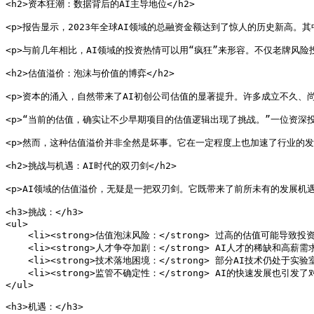
<h2>资本狂潮：数据背后的AI主导地位</h2>

<p>报告显示，2023年全球AI领域的总融资金额达到了惊人的历史新高。其
<p>与前几年相比，AI领域的投资热情可以用“疯狂”来形容。不仅老牌风
<h2>估值溢价：泡沫与价值的博弈</h2>

<p>资本的涌入，自然带来了AI初创公司估值的显著提升。许多成立不久、
<p>“当前的估值，确实让不少早期项目的估值逻辑出现了挑战。”一位资深投
<p>然而，这种估值溢价并非全然是坏事。它在一定程度上也加速了行业的发
<h2>挑战与机遇：AI时代的双刃剑</h2>

<p>AI领域的估值溢价，无疑是一把双刃剑。它既带来了前所未有的发展机遇，
<h3>挑战：</h3>

<ul>

    <li><strong>估值泡沫风险：</strong> 过高的估值可能导致
    <li><strong>人才争夺加剧：</strong> AI人才的稀缺和高
    <li><strong>技术落地困境：</strong> 部分AI技术仍处
    <li><strong>监管不确定性：</strong> AI的快速发展
</ul>

<h3>机遇：</h3>
