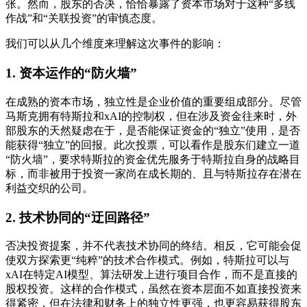
张。然而，股东的否决，恰恰暴露了资本市场对于这种“多线
作战”和“关联投资”的审慎态度。
我们可以从几个维度来理解这次事件的影响：
1. 资本运作的“防火墙”
在成熟的资本市场，独立性是企业价值的重要组成部分。尽管
马斯克拥有特斯拉和xAI的控制权，但在涉及资金往来时，外
部股东的天然疑虑在于，是否能保证资金的“独立”使用，是否
能获得“独立”的回报。此次投票，可以看作是股东们建立一道
“防火墙”，要求特斯拉的资金优先服务于特斯拉自身的战略目
标，而非被用于投资一家尚在成长期的、且与特斯拉存在潜在
利益交织的公司。
2. 技术协同的“迂回路径”
否决投资提案，并不代表技术协同的终结。相反，它可能会促
使双方探索更“纯粹”的技术合作模式。例如，特斯拉可以与
xAI在特定AI模型、算法研发上进行项目合作，而不是直接的
股权投资。这样的合作模式，虽然在资本层面不如直接投资来
得紧密，但在法律和财务上的独立性更强，也更容易获得股东