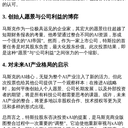
的认可。
3. 创始人愿景与公司利益的博弈
马斯克作为一位极具远见的企业家，其宏大的愿景往往超越了
短期财务报表的考量。他希望通过整合不同的AI资源，形成
一个强大的“AI帝国”。然而，作为一家上市公司，特斯拉的首
要任务是对其股东负责，最大化股东价值。此次投票结果，即
是这种“愿景”与“公司利益”之间张力的一个缩影。
4. 对未来AI产业格局的启示
马斯克的AI雄心，无疑为整个AI产业注入了新的活力。但此
次投票也给其他公司提供了一个观察样本：在推进AI战略
时，如何平衡创始人个人愿景、公司长期发展，以及外部投资
者的期望，将是所有科技公司都需要思考的课题。或许，未来
AI产业的整合，将更多地以非股权合作、技术授权等更为灵
活和多样的形式出现。
总而言之，特斯拉股东否决投资xAI的提案，是马斯克商业版
图整合过程中一次重要的“调整”。它迫使他重新审视与xAI的