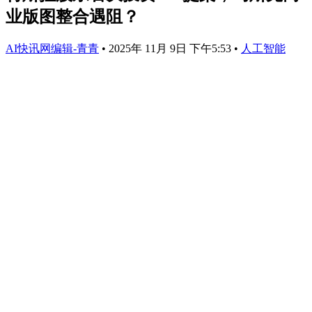
业版图整合遇阻？
AI快讯网编辑-青青
•
2025年 11月 9日 下午5:53
•
人工智能