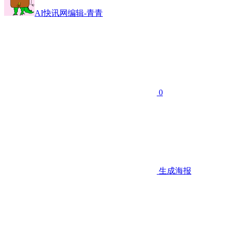
AI快讯网编辑-青青
0
生成海报