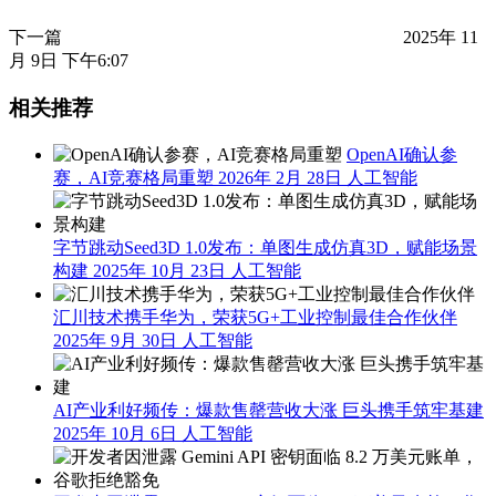
下一篇
2025年 11
月 9日 下午6:07
相关推荐
OpenAI确认参
赛，AI竞赛格局重塑
2026年 2月 28日
人工智能
字节跳动Seed3D 1.0发布：单图生成仿真3D，赋能场景
构建
2025年 10月 23日
人工智能
汇川技术携手华为，荣获5G+工业控制最佳合作伙伴
2025年 9月 30日
人工智能
AI产业利好频传：爆款售罄营收大涨 巨头携手筑牢基建
2025年 10月 6日
人工智能