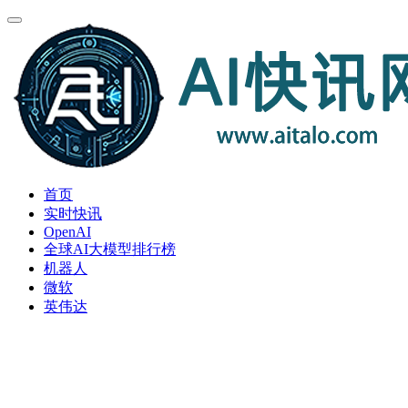
首页
实时快讯
OpenAI
全球AI大模型排行榜
机器人
微软
英伟达