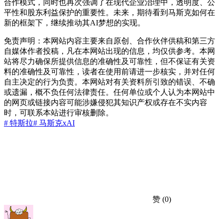
合作模式，同时也再次强调了在现代企业治理中，透明度、公
平性和股东利益保护的重要性。未来，期待看到马斯克如何在
新的框架下，继续推动其AI梦想的实现。
免责声明：本网站内容主要来自原创、合作伙伴供稿和第三方
自媒体作者投稿，凡在本网站出现的信息，均仅供参考。本网
站将尽力确保所提供信息的准确性及可靠性，但不保证有关资
料的准确性及可靠性，读者在使用前请进一步核实，并对任何
自主决定的行为负责。本网站对有关资料所引致的错误、不确
或遗漏，概不负任何法律责任。任何单位或个人认为本网站中
的网页或链接内容可能涉嫌侵犯其知识产权或存在不实内容
时，可联系本站进行审核删除。
# 特斯拉
# 马斯克
xAI
赞
(0)