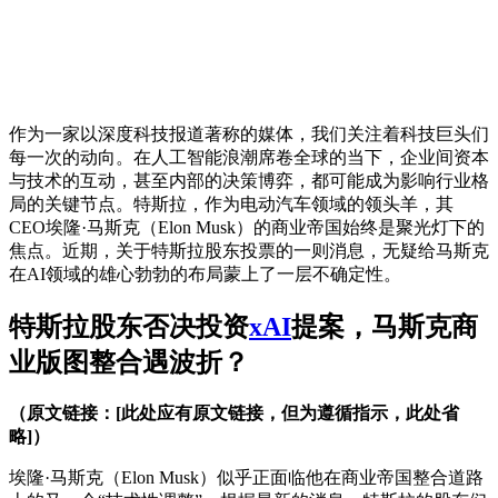
作为一家以深度科技报道著称的媒体，我们关注着科技巨头们
每一次的动向。在人工智能浪潮席卷全球的当下，企业间资本
与技术的互动，甚至内部的决策博弈，都可能成为影响行业格
局的关键节点。特斯拉，作为电动汽车领域的领头羊，其
CEO埃隆·马斯克（Elon Musk）的商业帝国始终是聚光灯下的
焦点。近期，关于特斯拉股东投票的一则消息，无疑给马斯克
在AI领域的雄心勃勃的布局蒙上了一层不确定性。
特斯拉股东否决投资
xAI
提案，马斯克商
业版图整合遇波折？
（原文链接：[此处应有原文链接，但为遵循指示，此处省
略]）
埃隆·马斯克（Elon Musk）似乎正面临他在商业帝国整合道路