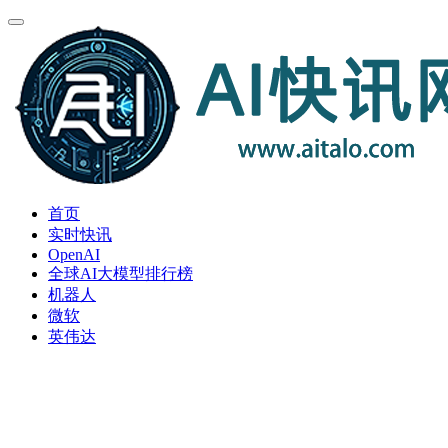
首页
实时快讯
OpenAI
全球AI大模型排行榜
机器人
微软
英伟达