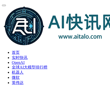
首页
实时快讯
OpenAI
全球AI大模型排行榜
机器人
微软
英伟达