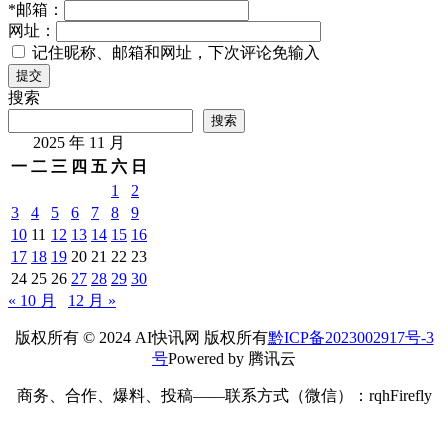
*
邮箱：
网址：
记住昵称、邮箱和网址，下次评论免输入
提交
搜索
搜索
2025 年 11 月
一
二
三
四
五
六
日
1
2
3
4
5
6
7
8
9
10
11
12
13
14
15
16
17
18
19
20
21
22
23
24
25
26
27
28
29
30
« 10 月
12 月 »
版权所有 © 2024 AI快讯网 版权所有
黔ICP备2023002917号-3
号
Powered by 腾讯云
商务、合作、爆料、投稿——联系方式（微信）：rqhFirefly